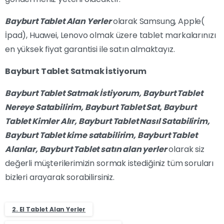
Bayburt Tablet Alan Yerler
olarak Samsung, Apple(
İpad), Huawei, Lenovo olmak üzere tablet markalarınızı
en yüksek fiyat garantisi ile satın almaktayız.
Bayburt Tablet Satmak İstiyorum
Bayburt Tablet Satmak İstiyorum,
Bayburt
Tablet
Nereye Satabilirim,
Bayburt
Tablet Sat,
Bayburt
Tablet Kimler Alır,
Bayburt
Tablet Nasıl Satabilirim,
Bayburt
Tablet kime satabilirim,
Bayburt
Tablet
Alanlar,
Bayburt
Tablet satın alan yerler
olarak siz
değerli müşterilerimizin sormak istediğiniz tüm soruları
bizleri arayarak sorabilirsiniz.
2. El Tablet Alan Yerler