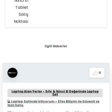
İlgili Haberler
0
Laptop Alan Yerler - Sıfır & İkinci El Değerinde Laptop
Sat
💻 Laptop Satmak İstiyorum – Efes Bilişim ile Güvenli ve
Hızlı Satış