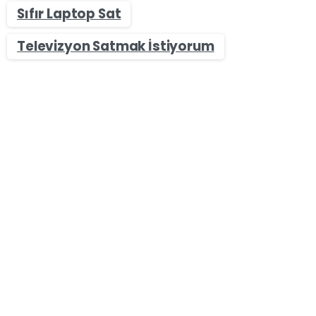
Sıfır Laptop Sat
Televizyon Satmak İstiyorum
-
0
Laptop Alan Yerler - Sıfır & İkinci El Değerinde Laptop
Sat
Bartın Tablet Alan Yerler – Sıfır & İkinci El Nakit Alım
Merkezi
Bartın Tablet Alan Yerler olarak bizler Bartının
ilçelerinde siz değerli müşterilerimizin ikinci el ve
sıfır kapalı kutu tabletlerinizi en yüksek fiyat