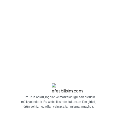
garantisi ile satın almaktayız. Satmak istediğiniz
ikinci el ve sıfır tabletlerin fotoğraflarını ve
modelini bizlere Efes Bilişim 0553 115 77...
27 Aralık 2023
Devamını oku
Tüm ürün adları, logolar ve markalar ilgili sahiplerinin
mülkiyetindedir. Bu web sitesinde kullanılan tüm şirket,
ürün ve hizmet adları yalnızca tanımlama amaçlıdır.