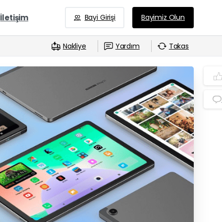
İletişim
Bayi Girişi
Bayimiz Olun
Nakliye
Yardım
Takas