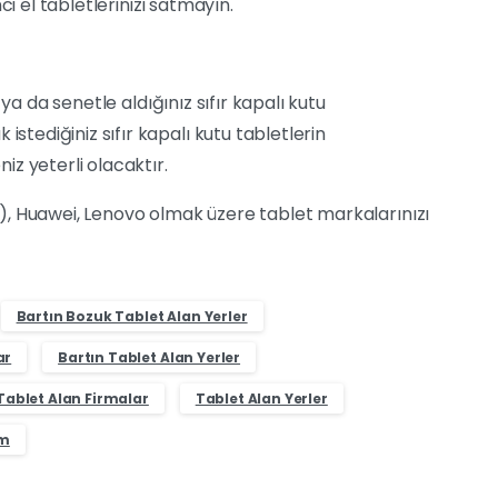
i el tabletlerinizi satmayın.
ya da senetle aldığınız sıfır kapalı kutu
istediğiniz sıfır kapalı kutu tabletlerin
iz yeterli olacaktır.
, Huawei, Lenovo olmak üzere tablet markalarınızı
Bartın Bozuk Tablet Alan Yerler
ar
Bartın Tablet Alan Yerler
Tablet Alan Firmalar
Tablet Alan Yerler
um