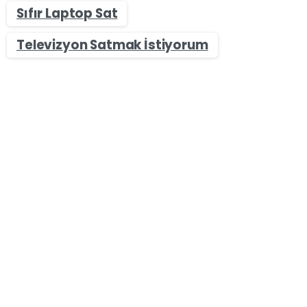
Sıfır Laptop Sat
Televizyon Satmak İstiyorum
-
Genel
İstanbul Bayrampaşa Bayrampaşa Caddesi – Macbook,
Dell, MSI, Lenovo, Asus, Huawei Laptop Satmak
İstiyorum (2025 Güncel!)
İstanbul Bayrampaşa Bayrampaşa Caddesi –
Macbook, Dell, MSI, Lenovo, Asus, Huawei Laptop