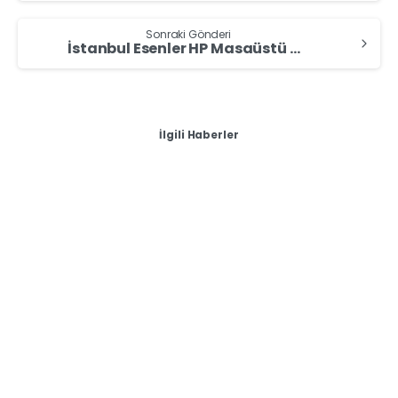
Sonraki Gönderi
İstanbul Esenler HP Masaüstü Bilgisayar Alan Yerler – HP Bilgisayar Sat
İlgili Haberler
-
Sıfır & İkinci El Masaüstü Bilgisayar Alan Yerler
Yozgat Laptopunu mu Satmak İstiyorsun? – Masaüstü
Bilgisayar Alımı
Yozgat Laptopunu mu Satmak İstiyorsun? –