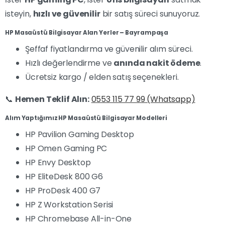
isteyin,
hızlı ve güvenilir
bir satış süreci sunuyoruz.
HP Masaüstü Bilgisayar Alan Yerler – Bayrampaşa
Şeffaf fiyatlandırma ve güvenilir alım süreci.
Hızlı değerlendirme ve
anında nakit ödeme
.
Ücretsiz kargo / elden satış seçenekleri.
📞
Hemen Teklif Alın:
0553 115 77 99 (Whatsapp)
Alım Yaptığımız HP Masaüstü Bilgisayar Modelleri
HP Pavilion Gaming Desktop
HP Omen Gaming PC
HP Envy Desktop
HP EliteDesk 800 G6
HP ProDesk 400 G7
HP Z Workstation Serisi
HP Chromebase All-in-One