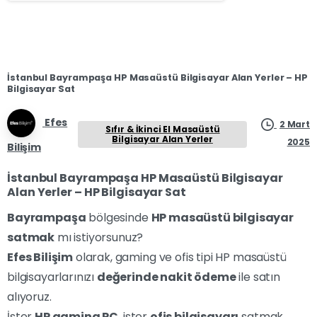
İstanbul Bayrampaşa HP Masaüstü Bilgisayar Alan Yerler – HP
Bilgisayar Sat
Efes
2 Mart
Sıfır & İkinci El Masaüstü
Bilgisayar Alan Yerler
2025
Bilişim
İstanbul Bayrampaşa HP Masaüstü Bilgisayar
Alan Yerler – HP Bilgisayar Sat
Bayrampaşa
bölgesinde
HP masaüstü bilgisayar
satmak
mı istiyorsunuz?
Efes Bilişim
olarak, gaming ve ofis tipi HP masaüstü
bilgisayarlarınızı
değerinde nakit ödeme
ile satın
alıyoruz.
İster
HP gaming PC
, ister
ofis bilgisayarı
satmak