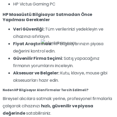
HP Victus Gaming PC
HP Masaüstü Bilgisayar Satmadan Önce
Yapılması Gerekenler
Veri Güvenliği:
Tüm verilerinizi yedekleyin ve
cihazınızı sıfırlayın.
Fiyat Araştırması:
HP bilgisayarınızın piyasa
değerini kontrol edin.
Güvenilir Firma Seçimi:
Satış yapacağınız
firmanın yorumlarını inceleyin.
Aksesuar ve Belgeler:
Kutu, klavye, mouse gibi
aksesuarları hazır edin.
Neden HP Bilgisayar Alan Firmalar Tercih Edilmeli?
Bireysel alıcılara satmak yerine, profesyonel firmalarla
çalışarak cihazınızı
hızlı, güvenilir ve piyasa
değerinde
satabilirsiniz.