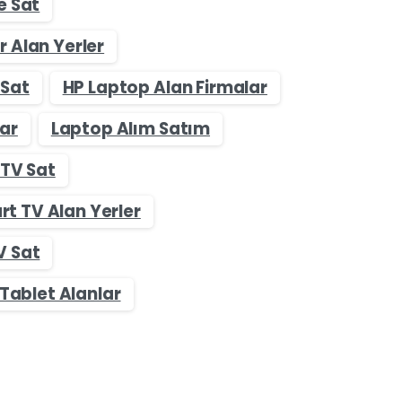
ne Sat
r Alan Yerler
 Sat
HP Laptop Alan Firmalar
ar
Laptop Alım Satım
 TV Sat
rt TV Alan Yerler
V Sat
ablet Alanlar