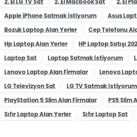
2. El LG TV Sat
2. El Macbook Sat
2. El P
Apple iPhone Satmak İstiyorum
Asus Lapt
Bozuk Laptop Alan Yerler
Cep Telefonu Ala
Hp Laptop Alan Yerler
HP Laptop Satışı 20
Laptop Sat
Laptop Satmak İstiyorum
Lenovo Laptop Alan Firmalar
Lenovo Lapto
LG Televizyon Sat
LG TV Satmak İstiyorum
PlayStation 5 Slim Alan Firmalar
PS5 Slim A
Sıfır Laptop Alan Yerler
Sıfır Laptop Sat