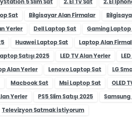
layStation 5 Slim Sat
2. El Tv Sat
2. El İpho
op Sat
Bilgisayar Alan Firmalar
Bilgisaya
n Yerler
Dell Laptop Sat
Gaming Laptop
25
Huawei Laptop Sat
Laptop Alan Firmal
Laptop Satışı 2025
LED TV Alan Yerler
LED
p Alan Yerler
Lenovo Laptop Sat
LG Sma
Macbook Sat
Msi Laptop Sat
OLED T
lan Yerler
PS5 Slim Satışı 2025
Samsung T
Televizyon Satmak İstiyorum