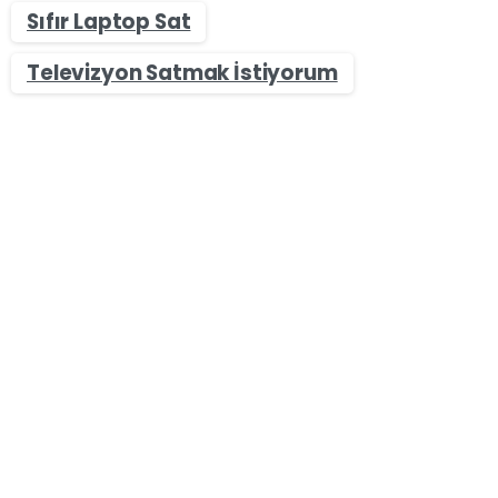
Sıfır Laptop Sat
Televizyon Satmak İstiyorum
-
Laptop Alan Yerler - Sıfır & İkinci El Değerinde Laptop
Sat
Zonguldak Laptop Satmak İstiyorum Diyenler İçin İlk
Adım
Zonguldak Laptop Satmak İstiyorum Diyenler İçin
İlk Adım Zonguldak bölgesinde laptop satmak mı