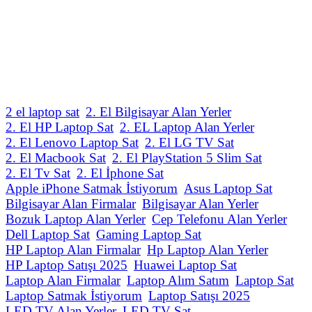
2 el laptop sat
2. El Bilgisayar Alan Yerler
2. El HP Laptop Sat
2. EL Laptop Alan Yerler
2. El Lenovo Laptop Sat
2. El LG TV Sat
2. El Macbook Sat
2. El PlayStation 5 Slim Sat
2. El Tv Sat
2. El İphone Sat
Apple iPhone Satmak İstiyorum
Asus Laptop Sat
Bilgisayar Alan Firmalar
Bilgisayar Alan Yerler
Bozuk Laptop Alan Yerler
Cep Telefonu Alan Yerler
Dell Laptop Sat
Gaming Laptop Sat
HP Laptop Alan Firmalar
Hp Laptop Alan Yerler
HP Laptop Satışı 2025
Huawei Laptop Sat
Laptop Alan Firmalar
Laptop Alım Satım
Laptop Sat
Laptop Satmak İstiyorum
Laptop Satışı 2025
LED TV Alan Yerler
LED TV Sat