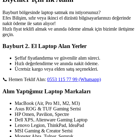
Bayburt bölgesinde laptop satmak mı istiyorsunuz?
Efes Bilişim, sıfır veya ikinci el dizüstü bilgisayarlarınızı değerinde
nakit ödeme ile satın alıyor!
Hızlı fiyat teklifi almak ve anında ödeme almak için bizimle iletişime
geçin.
Bayburt 2. El Laptop Alan Yerler
Şeffaf fiyatlandırma ve güvenilir alım süreci.
Hızlı değerlendirme ve anında nakit ödeme.
Ücretsiz kargo veya elden satış seçenekleri.
📞 Hemen Teklif Alın:
0553 115 77 99 (Whatsapp)
Alım Yaptığımız Laptop Markaları
MacBook (Air, Pro M1, M2, M3)
Asus ROG & TUF Gaming Serisi
HP Omen, Pavilion, Spectre
Dell XPS, Alienware Gaming Laptop
Lenovo Legion, ThinkPad, IdeaPad
MSI Gaming & Creator Serisi
Monster Abra, Tulpar, Semruk