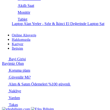
Akıllı Saat
Monitör
Tablet
Laptop Alan Yerler - Sıfır & İkinci El Değerinde Laptop Sat
Online Alışveriş
Hakkımızda
Kariyer
İletişim
Bayi Girişi
Bayimiz Olun
Koruma planı
Güvenilir Mi?
Alım & Satım Ödemeleri %100 güvenli
Nakliye
Yardım
Takas