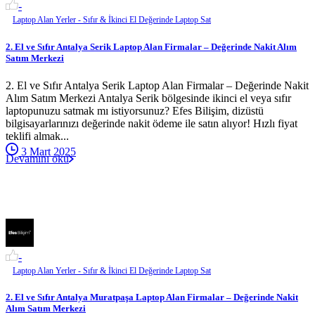
-
Laptop Alan Yerler - Sıfır & İkinci El Değerinde Laptop Sat
2. El ve Sıfır Antalya Serik Laptop Alan Firmalar – Değerinde Nakit Alım
Satım Merkezi
2. El ve Sıfır Antalya Serik Laptop Alan Firmalar – Değerinde Nakit
Alım Satım Merkezi Antalya Serik bölgesinde ikinci el veya sıfır
laptopunuzu satmak mı istiyorsunuz? Efes Bilişim, dizüstü
bilgisayarlarınızı değerinde nakit ödeme ile satın alıyor! Hızlı fiyat
teklifi almak...
3 Mart 2025
Devamını oku
-
Laptop Alan Yerler - Sıfır & İkinci El Değerinde Laptop Sat
2. El ve Sıfır Antalya Muratpaşa Laptop Alan Firmalar – Değerinde Nakit
Alım Satım Merkezi