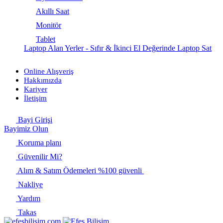
Akıllı Saat
Monitör
Tablet
Laptop Alan Yerler - Sıfır & İkinci El Değerinde Laptop Sat
Online Alışveriş
Hakkımızda
Kariyer
İletişim
Bayi Girişi
Bayimiz Olun
Koruma planı
Güvenilir Mi?
Alım & Satım Ödemeleri %100 güvenli
Nakliye
Yardım
Takas