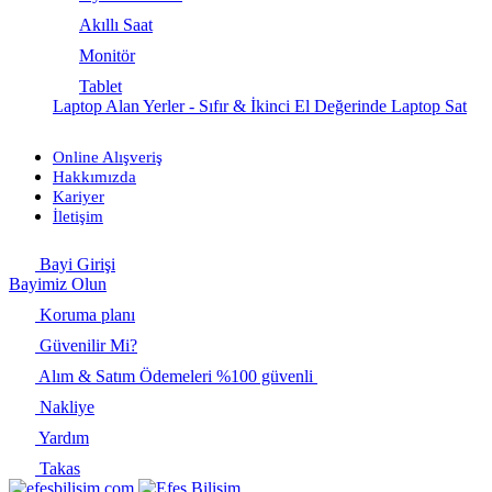
Akıllı Saat
Monitör
Tablet
Laptop Alan Yerler - Sıfır & İkinci El Değerinde Laptop Sat
Online Alışveriş
Hakkımızda
Kariyer
İletişim
Bayi Girişi
Bayimiz Olun
Koruma planı
Güvenilir Mi?
Alım & Satım Ödemeleri %100 güvenli
Nakliye
Yardım
Takas