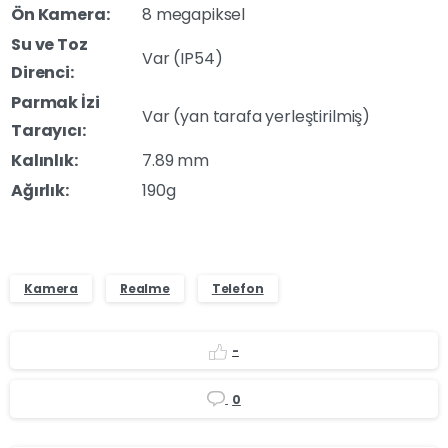
Ön Kamera:
8 megapiksel
Su ve Toz
Var (IP54)
Direnci:
Parmak İzi
Var (yan tarafa yerleştirilmiş)
Tarayıcı:
Kalınlık:
7.89 mm
Ağırlık:
190g
Kamera
Realme
Telefon
-
0