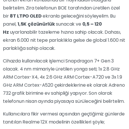
belirtelim. Zira telefonun BOE tarafından üretilen özel
bir
8T LTPO OLED
ekranla geleceğini söyleyelim. Bu
panel,
1,5K
çözünürlük
sunacak ve
0,5 – 120
Hz
uyarlanabilir tazeleme hızına sahip olacak. Dahası,
ekran 6.000 nit tepe parlaklıkla gelse de global 1.600 nit
parlaklığa sahip olacak.
Cihazda kullanılacak işlemci Snapdragon 7+ Gen 3
olacak. 4 nm mimariyle üretilen yonga seti; 1x 2.8 GHz
ARM Cortex-X4, 4x 2.6 GHz ARM Cortex-A720 ve 3x 1.9
GHz ARM Cortex-A520 çekirdeklerine ek olarak Adreno
732 grafik birimine ev sahipliği yapıyor. Son olarak
telefonun nisan ayında piyasaya sürüleceğini belirtelim.
Kullanıcılara fikir vermesi açısından geçtiğimiz günlerde
tanıtılan Realme 12X modelinin özellikleri şöyle;