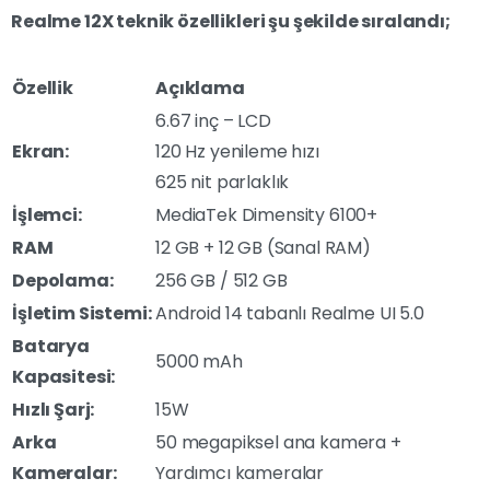
Realme 12X teknik özellikleri şu şekilde sıralandı;
Özellik
Açıklama
6.67 inç – LCD
Ekran:
120 Hz yenileme hızı
625 nit parlaklık
İşlemci:
MediaTek Dimensity 6100+
RAM
12 GB + 12 GB (Sanal RAM)
Depolama:
256 GB / 512 GB
İşletim Sistemi:
Android 14 tabanlı Realme UI 5.0
Batarya
5000 mAh
Kapasitesi:
Hızlı Şarj:
15W
Arka
50 megapiksel ana kamera +
Kameralar:
Yardımcı kameralar