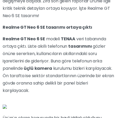
değişmeye başladı. Zira son gelen raporlar ürünle ilgili
kritik teknik detayları ortaya koyuyor. İşte Realme GT
Neo 6 SE tasarımı!
Realme GT Neo 6 SE tasarımı ortaya çıktı
Realme GT Neo 6 SE
modeli
TENAA
veri tabanında
ortaya çıktı. Liste akıllı telefonun
tasarımını
gözler
önüne sererken, kullanıcıların akıllarındaki soru
işaretlerini de gideriyor. Buna göre telefonun arka
panelinde
üçlü
kamera
kurulumu bizleri karşılayacak.
Ön tarafta ise sektör standartlarının üzerinde bir ekran
gövde oranına sahip delikli bir panel bizleri
karşılayacak.
Ürünün ekran konusunda bir hayli iddialı olduğunu