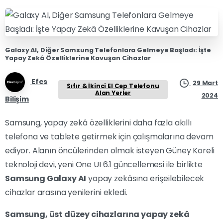
Galaxy AI, Diğer Samsung Telefonlara Gelmeye Başladı: İşte
Yapay Zekâ Özelliklerine Kavuşan Cihazlar
Efes
29 Mart
Sıfır & İkinci El Cep Telefonu
Alan Yerler
2024
Bilişim
Samsung, yapay zekâ özelliklerini daha fazla akıllı
telefona ve tablete getirmek için çalışmalarına devam
ediyor. Alanın öncülerinden olmak isteyen Güney Koreli
teknoloji devi, yeni One UI 6.1 güncellemesi ile birlikte
Samsung Galaxy AI
yapay zekâsına erişeilebilecek
cihazlar arasına yenilerini ekledi.
Samsung, üst düzey cihazlarına yapay zekâ