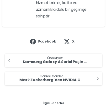
hizmetlerimiz, kalite ve
uzmanlıkla dolu bir geçmişe
sahiptir.
Facebook
X
Önceki yazı
Samsung Galaxy A Serisi Peşin Fiyatına 3 Taksit Fırsatıyla Hepsiburada’da
Sonraki Gönderi
Mark Zuckerberg’den NVIDIA CEO’suna İlginç İltifat: “Teknolojinin Taylor Swift’i”
İlgili Haberler