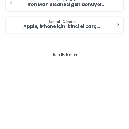
Iron Man efsanesi geri dönüyor mu? Açıklama geldi
Sonraki Gönderi
Apple, iPhone için ikinci el parça dönemini başlattı!
İlgili Haberler
-
Sıfır & İkinci El Cep Telefonu Alan Yerler
Zonguldak iPhone 16 Pro / iPhone 16 Pro Max Sat – 2. El
iPhone Alan Yerler ( Güncel 2025 Fiyat Listesi )