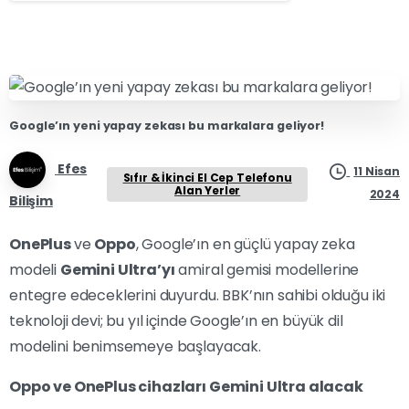
Google’ın yeni yapay zekası bu markalara geliyor!
Efes
11 Nisan
Sıfır & İkinci El Cep Telefonu
Alan Yerler
2024
Bilişim
OnePlus
ve
Oppo
, Google’ın en güçlü yapay zeka
modeli
Gemini Ultra’yı
amiral gemisi modellerine
entegre edeceklerini duyurdu. BBK’nın sahibi olduğu iki
teknoloji devi; bu yıl içinde Google’ın en büyük dil
modelini benimsemeye başlayacak.
Oppo ve OnePlus cihazları Gemini Ultra alacak