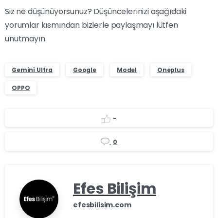
Siz ne düşünüyorsunuz? Düşüncelerinizi aşağıdaki
yorumlar kısmından bizlerle paylaşmayı lütfen
unutmayın.
Gemini Ultra
Google
Model
Oneplus
OPPO
-
0
Efes Bilişim
efesbilisim.com