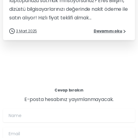
laptopunuzu satmak mı istiyorsunuz? Efes Bilişim,
dizüstü bilgisayarlarınızı değerinde nakit ödeme ile
satın alıyor! Hızlı fiyat teklifi almak...
3 Mart 2025
Devamını oku
Cevap bırakın
E-posta hesabınız yayımlanmayacak.
Name
Email