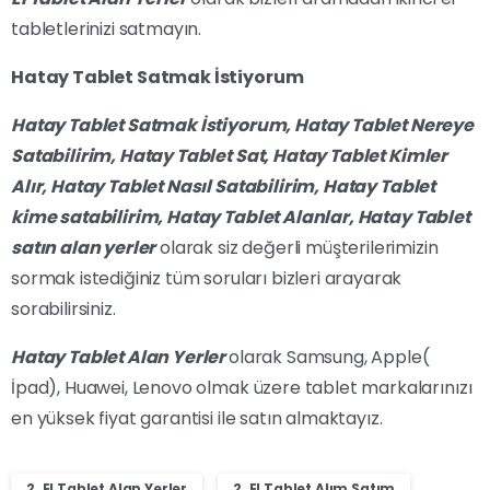
tabletlerinizi satmayın.
Hatay Tablet Satmak İstiyorum
Hatay Tablet Satmak İstiyorum,
Hatay
Tablet Nereye
Satabilirim,
Hatay
Tablet Sat,
Hatay
Tablet Kimler
Alır,
Hatay
Tablet Nasıl Satabilirim,
Hatay
Tablet
kime satabilirim,
Hatay
Tablet Alanlar,
Hatay
Tablet
satın alan yerler
olarak siz değerli müşterilerimizin
sormak istediğiniz tüm soruları bizleri arayarak
sorabilirsiniz.
Hatay Tablet Alan Yerler
olarak Samsung, Apple(
İpad), Huawei, Lenovo olmak üzere tablet markalarınızı
en yüksek fiyat garantisi ile satın almaktayız.
2. El Tablet Alan Yerler
2. El Tablet Alım Satım