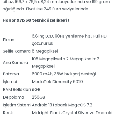
cihaz, 166,7 x 76,5 x 8,24 mm boyutlarında ve 199 gram
ağırlığında. Fiyatı ise 249 Euro seviyelerinde.
Honor X7b 5G teknik özellikleri!
6,8 inç LCD, 90Hz yenileme hızı, Full HD
Ekran
çözünürlük
Selfie Kamera
8 Megapiksel
108 Megapiksel + 2 Megapiksel + 2
Ana Kamera
Megapiksel
Batarya
6000 mAh, 35W hızlı şarj desteği
İşlemci
MediaTek Dimensity 6020
RAM Bellekleri
8GB
Depolama
256GB
İşletim Sistemi
Android 13 tabanlı MagicOS 7.2
Renk
Midnight Black, Crystal Silver ve Emerald