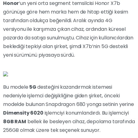
Honor
‘un yeni orta segment temsilcisi Honor X7b
görünüşe göre hem marka hem de hitap ettiği kesim
tarafından oldukça beğenildi. Aralık ayında 4G
versiyonu ile karşımıza çıkan cihaz, ardından küresel
pazarda da satışa sunulmuştu. Cihaz için kullanıcılardan
beklediği tepkiyi alan şirket, şimdi X7b’nin 5G destekli
yeni sürümünü piyasaya sürdü.
Bu modele
5G
desteğini kazandırmak istemesi
nedeniyle işlemci değişikliğine giden şirket, önceki
modelde bulunan Snapdragon 680 yonga setinin yerine
Dimensity 6020
işlemciyi konumlandırdı. Bu işlemciyi
8GB RAM
bellek ile besleyen cihaz, depolama tarafında
256GB olmak üzere tek seçenek sunuyor.