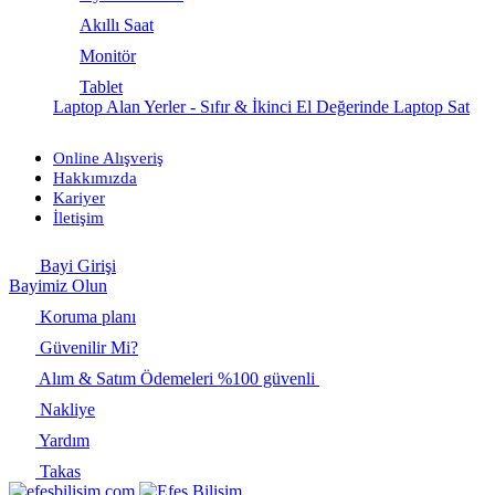
Akıllı Saat
Monitör
Tablet
Laptop Alan Yerler - Sıfır & İkinci El Değerinde Laptop Sat
Online Alışveriş
Hakkımızda
Kariyer
İletişim
Bayi Girişi
Bayimiz Olun
Koruma planı
Güvenilir Mi?
Alım & Satım Ödemeleri %100 güvenli
Nakliye
Yardım
Takas