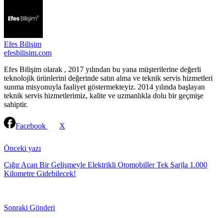
Efes Bilişim
efesbilisim.com
Efes Bilişim olarak , 2017 yılından bu yana müşterilerine değerli
teknolojik ürünlerini değerinde satın alma ve teknik servis hizmetleri
sunma misyonuyla faaliyet göstermekteyiz. 2014 yılında başlayan
teknik servis hizmetlerimiz, kalite ve uzmanlıkla dolu bir geçmişe
sahiptir.
Facebook
X
Continue
Reading
Önceki yazı
Çığır Açan Bir Gelişmeyle Elektrikli Otomobiller Tek Şarjla 1.000
Kilometre Gidebilecek!
Sonraki Gönderi