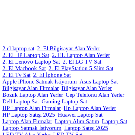
2 el laptop sat
2. El Bilgisayar Alan Yerler
2. El HP Laptop Sat
2. EL Laptop Alan Yerler
2. El Lenovo Laptop Sat
2. El LG TV Sat
2. El Macbook Sat
2. El PlayStation 5 Slim Sat
2. El Tv Sat
2. El İphone Sat
Apple iPhone Satmak İstiyorum
Asus Laptop Sat
Bilgisayar Alan Firmalar
Bilgisayar Alan Yerler
Bozuk Laptop Alan Yerler
Cep Telefonu Alan Yerler
Dell Laptop Sat
Gaming Laptop Sat
HP Laptop Alan Firmalar
Hp Laptop Alan Yerler
HP Laptop Satışı 2025
Huawei Laptop Sat
Laptop Alan Firmalar
Laptop Alım Satım
Laptop Sat
Laptop Satmak İstiyorum
Laptop Satışı 2025
LED TV Alan Yerler
LED TV Sat