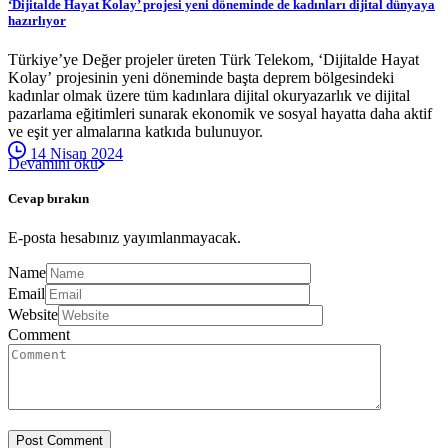
‘Dijitalde Hayat Kolay’ projesi yeni döneminde de kadınları dijital dünyaya
hazırlıyor
Türkiye’ye Değer projeler üreten Türk Telekom, ‘Dijitalde Hayat
Kolay’ projesinin yeni döneminde başta deprem bölgesindeki
kadınlar olmak üzere tüm kadınlara dijital okuryazarlık ve dijital
pazarlama eğitimleri sunarak ekonomik ve sosyal hayatta daha aktif
ve eşit yer almalarına katkıda bulunuyor.
14 Nisan 2024
Devamını oku
Cevap bırakın
E-posta hesabınız yayımlanmayacak.
Name
Email
Website
Comment