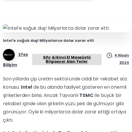
Intel’e soğuk duş! Milyarlarca dolar zarar etti
Efes
4 Nisan
Sıfır & İkinci El Masaüstü
Bilgisayar Alan Yerler
2024
Bilişim
Son yıllarda çip üretim sektöründe ciddi bir rekabet söz
konusu.
Intel
de bu alanda faaliyet gösteren en önemli
şirketlerden birisi. Ancak Tayvanlı
TSMC
ile büyük bir
rekabet içinde olan şirketin yüzü pek de gülmüyor gibi
görünüyor. Öyle ki milyarlarca dolar zarar ettiği ortaya
çıktı.