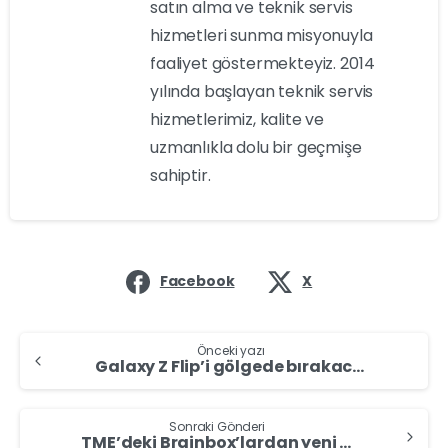
satın alma ve teknik servis
hizmetleri sunma misyonuyla
faaliyet göstermekteyiz. 2014
yılında başlayan teknik servis
hizmetlerimiz, kalite ve
uzmanlıkla dolu bir geçmişe
sahiptir.
Facebook
X
Önceki yazı
Galaxy Z Flip’i gölgede bırakacak: Xiaomi Mix Flip kamera özellikleri belli oldu!
Sonraki Gönderi
TME’deki Brainbox’lardan yeni gigabit ethernet anahtarı!