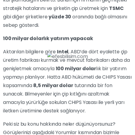
stratejik hatalarını ve şirketin çip üretmek için
TSMC
gibi diğer şirketlere
yüzde 30
oranında bağlı olmasını
sebep gösterdi.
100 milyar dolarlık yatırım yapacak
Aktarılan bilgilere göre
Intel
, ABD’de dört eyalette çip
üretim fabrikası kurmak ve mevcut fabrikaları daha da
genişletmek amacıyla
100 milyar dolar
lık bir yatırım
yapmayı planlıyor. Hatta ABD hükümeti de CHIPS Yasası
kapsamında
8,5 milyar dolar
tutarında bir fon
sunacak. Bilmeyenler için çip kıtlığını azaltmak
amacıyla yürürlüğe sokulan CHIPS Yasası ile yerli yarı
iletken üretimine destek sağlanıyor.
Peki siz bu konu hakkında neler düşünüyorsunuz?
Görüşlerinizi aşağıdaki Yorumlar kısmından bizimle