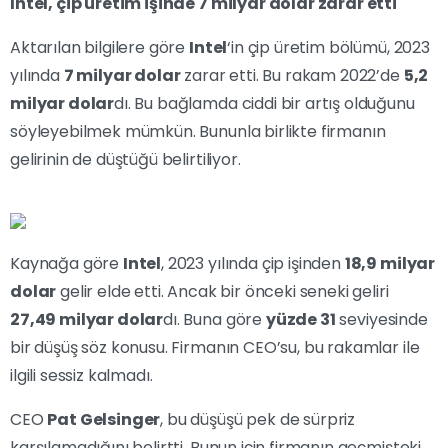
Intel, çip üretim işinde 7 milyar dolar zarar etti
Aktarılan bilgilere göre
Intel
‘in çip üretim bölümü, 2023
yılında
7 milyar dolar
zarar etti. Bu rakam 2022’de
5,2
milyar dolar
dı. Bu bağlamda ciddi bir artış olduğunu
söyleyebilmek mümkün. Bununla birlikte firmanın
gelirinin de düştüğü belirtiliyor.
Kaynağa göre
Intel
, 2023 yılında çip işinden
18,9 milyar
dolar
gelir elde etti. Ancak bir önceki seneki geliri
27,49 milyar dolar
dı. Buna göre
yüzde 31
seviyesinde
bir düşüş söz konusu. Firmanın CEO’su, bu rakamlar ile
ilgili sessiz kalmadı.
CEO
Pat Gelsinger
, bu düşüşü pek de sürpriz
karşılamadığını belirtti. Bunun için firmanın geçmişteki