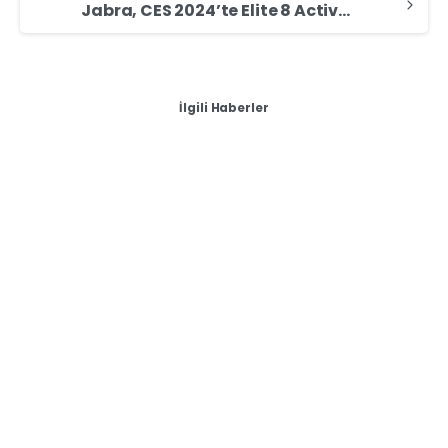
Jabra, CES 2024’te Elite 8 Active ve Elite 10’un Son Teknoloji Güncellemeleri Duyurdu
İlgili Haberler
-
Genel
İstanbul Zeytinburnu Zeytinburnu Caddesi – Macbook,
Dell, MSI, Lenovo, Asus, Huawei Laptop Satmak İstiyorum
(2025 Güncel!)
İstanbul Zeytinburnu Zeytinburnu Caddesi –
Macbook, Dell, MSI, Lenovo, Asus, Huawei Laptop