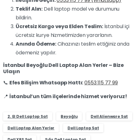
İletişime Geçin:
0553 115 77 99 (Whatsapp)
Teklif Alın:
Dell laptop model ve durumunu
bildirin.
Ücretsiz Kargo veya Elden Teslim:
İstanbul içi
ücretsiz kurye hizmetimizden yararlanın.
Anında Ödeme:
Cihazınızı teslim ettiğiniz anda
ödemeniz yapılır.
İstanbul Beyoğlu Dell Laptop Alan Yerler – Bize
Ulaşın
📞
Efes Bilişim Whatsapp Hattı:
0553 115 77 99
📍
İstanbul’un tüm ilçelerinde hizmet veriyoruz!
2. El Dell Laptop Sat
Beyoğlu
Dell Alienware Sat
Dell Laptop Alan Yerler
Dell Laptop Sat
Dell XPS Sat
Sıfır Dell Laptop Sat