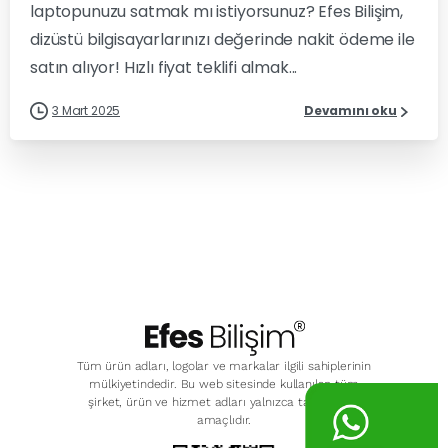
laptopunuzu satmak mı istiyorsunuz? Efes Bilişim,
dizüstü bilgisayarlarınızı değerinde nakit ödeme ile
satın alıyor! Hızlı fiyat teklifi almak...
3 Mart 2025
Devamını oku
Tüm ürün adları, logolar ve markalar ilgili sahiplerinin
mülkiyetindedir. Bu web sitesinde kullanılan tüm
şirket, ürün ve hizmet adları yalnızca tanımlama
amaçlıdır.