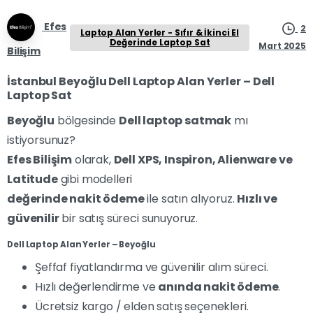
Efes
2
Laptop Alan Yerler - Sıfır & İkinci El
Değerinde Laptop Sat
Mart 2025
Bilişim
İstanbul Beyoğlu Dell Laptop Alan Yerler – Dell
Laptop Sat
Beyoğlu
bölgesinde
Dell laptop satmak
mı
istiyorsunuz?
Efes Bilişim
olarak,
Dell XPS, Inspiron, Alienware ve
Latitude
gibi modelleri
değerinde nakit ödeme
ile satın alıyoruz.
Hızlı ve
güvenilir
bir satış süreci sunuyoruz.
Dell Laptop Alan Yerler – Beyoğlu
Şeffaf fiyatlandırma ve güvenilir alım süreci.
Hızlı değerlendirme ve
anında nakit ödeme
.
Ücretsiz kargo / elden satış seçenekleri.