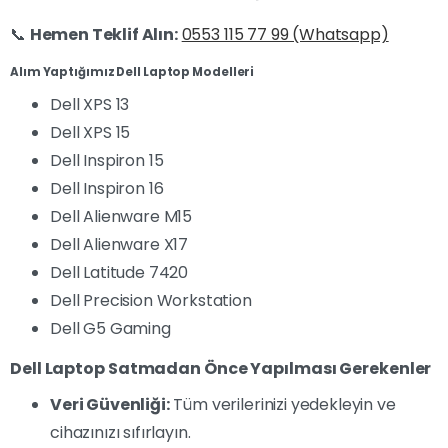
📞
Hemen Teklif Alın:
0553 115 77 99 (Whatsapp)
Alım Yaptığımız Dell Laptop Modelleri
Dell XPS 13
Dell XPS 15
Dell Inspiron 15
Dell Inspiron 16
Dell Alienware M15
Dell Alienware X17
Dell Latitude 7420
Dell Precision Workstation
Dell G5 Gaming
Dell Laptop Satmadan Önce Yapılması Gerekenler
Veri Güvenliği:
Tüm verilerinizi yedekleyin ve
cihazınızı sıfırlayın.