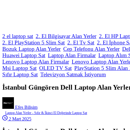
2 el laptop sat
2. El Bilgisayar Alan Yerler
2. El HP Lapt
2. El PlayStation 5 Slim Sat
2. El Tv Sat
2. El İphone S
Bozuk Laptop Alan Yerler
Cep Telefonu Alan Yerler
Del
Huawei Laptop Sat
Laptop Alan Firmalar
Laptop Alım 
Lenovo Laptop Alan Firmalar
Lenovo Laptop Alan Yerl
Msi Laptop Sat
OLED TV Sat
PlayStation 5 Slim Alan 
Sıfır Laptop Sat
Televizyon Satmak İstiyorum
İstanbul Güngören Dell Laptop Alan Yerler
Efes Bilişim
Laptop Alan Yerler - Sıfır & İkinci El Değerinde Laptop Sat
2 Mart 2025