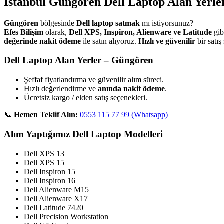
İstanbul Güngören Dell Laptop Alan Yerler
Güngören
bölgesinde
Dell laptop satmak
mı istiyorsunuz?
Efes Bilişim
olarak,
Dell XPS, Inspiron, Alienware ve Latitude
gib
değerinde nakit ödeme
ile satın alıyoruz.
Hızlı ve güvenilir
bir satış
Dell Laptop Alan Yerler – Güngören
Şeffaf fiyatlandırma ve güvenilir alım süreci.
Hızlı değerlendirme ve
anında nakit ödeme
.
Ücretsiz kargo / elden satış seçenekleri.
📞
Hemen Teklif Alın:
0553 115 77 99 (Whatsapp)
Alım Yaptığımız Dell Laptop Modelleri
Dell XPS 13
Dell XPS 15
Dell Inspiron 15
Dell Inspiron 16
Dell Alienware M15
Dell Alienware X17
Dell Latitude 7420
Dell Precision Workstation