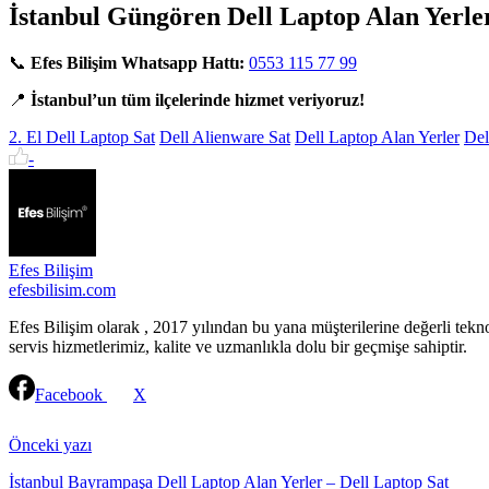
İstanbul Güngören Dell Laptop Alan Yerler
📞
Efes Bilişim Whatsapp Hattı:
0553 115 77 99
📍
İstanbul’un tüm ilçelerinde hizmet veriyoruz!
2. El Dell Laptop Sat
Dell Alienware Sat
Dell Laptop Alan Yerler
Del
-
Efes Bilişim
efesbilisim.com
Efes Bilişim olarak , 2017 yılından bu yana müşterilerine değerli tekn
servis hizmetlerimiz, kalite ve uzmanlıkla dolu bir geçmişe sahiptir.
Facebook
X
Continue
Reading
Önceki yazı
İstanbul Bayrampaşa Dell Laptop Alan Yerler – Dell Laptop Sat