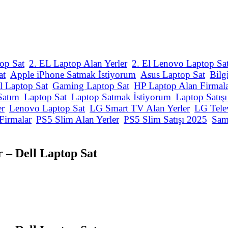
op Sat
2. EL Laptop Alan Yerler
2. El Lenovo Laptop Sa
at
Apple iPhone Satmak İstiyorum
Asus Laptop Sat
Bilg
l Laptop Sat
Gaming Laptop Sat
HP Laptop Alan Firmal
Satım
Laptop Sat
Laptop Satmak İstiyorum
Laptop Satış
er
Lenovo Laptop Sat
LG Smart TV Alan Yerler
LG Tele
Firmalar
PS5 Slim Alan Yerler
PS5 Slim Satışı 2025
Sam
 – Dell Laptop Sat