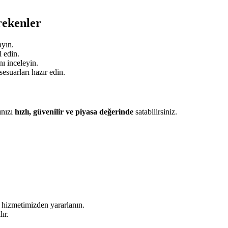
rekenler
ayın.
 edin.
ı inceleyin.
sesuarları hazır edin.
ınızı
hızlı, güvenilir ve piyasa değerinde
satabilirsiniz.
e hizmetimizden yararlanın.
ır.