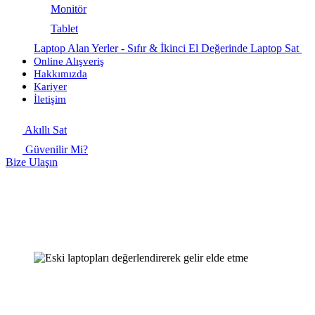
Monitör
Tablet
Laptop Alan Yerler - Sıfır & İkinci El Değerinde Laptop Sat
Online Alışveriş
Hakkımızda
Kariyer
İletişim
Akıllı Sat
Güvenilir Mi?
Bize Ulaşın