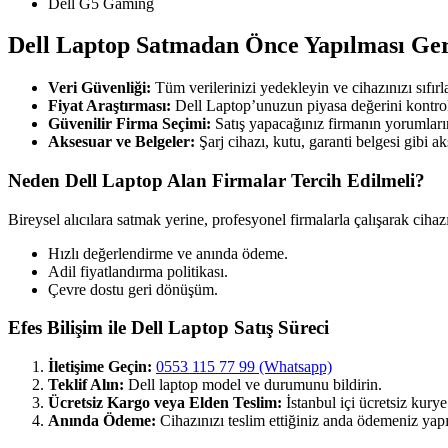
Dell G5 Gaming
Dell Laptop Satmadan Önce Yapılması Ge
Veri Güvenliği:
Tüm verilerinizi yedekleyin ve cihazınızı sıfırl
Fiyat Araştırması:
Dell Laptop’unuzun piyasa değerini kontrol
Güvenilir Firma Seçimi:
Satış yapacağınız firmanın yorumların
Aksesuar ve Belgeler:
Şarj cihazı, kutu, garanti belgesi gibi ak
Neden Dell Laptop Alan Firmalar Tercih Edilmeli?
Bireysel alıcılara satmak yerine, profesyonel firmalarla çalışarak cihaz
Hızlı değerlendirme ve anında ödeme.
Adil fiyatlandırma politikası.
Çevre dostu geri dönüşüm.
Efes Bilişim ile Dell Laptop Satış Süreci
İletişime Geçin:
0553 115 77 99 (Whatsapp)
Teklif Alın:
Dell laptop model ve durumunu bildirin.
Ücretsiz Kargo veya Elden Teslim:
İstanbul içi ücretsiz kury
Anında Ödeme:
Cihazınızı teslim ettiğiniz anda ödemeniz yapıl