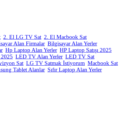
t
2. El LG TV Sat
2. El Macbook Sat
isayar Alan Firmalar
Bilgisayar Alan Yerler
ar
Hp Laptop Alan Yerler
HP Laptop Satışı 2025
ı 2025
LED TV Alan Yerler
LED TV Sat
vizyon Sat
LG TV Satmak İstiyorum
Macbook Sat
sung Tablet Alanlar
Sıfır Laptop Alan Yerler