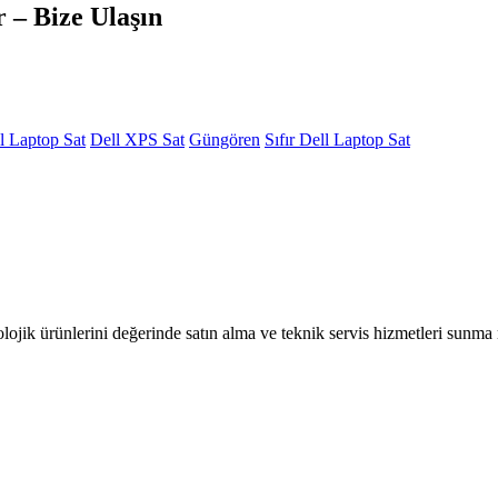
 – Bize Ulaşın
l Laptop Sat
Dell XPS Sat
Güngören
Sıfır Dell Laptop Sat
olojik ürünlerini değerinde satın alma ve teknik servis hizmetleri sunm