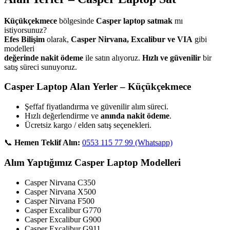
Küçükçekmece
bölgesinde
Casper laptop satmak
mı
istiyorsunuz?
Efes Bilişim
olarak,
Casper Nirvana, Excalibur ve VIA
gibi
modelleri
değerinde nakit ödeme
ile satın alıyoruz.
Hızlı ve güvenilir
bir
satış süreci sunuyoruz.
Casper Laptop Alan Yerler – Küçükçekmece
Şeffaf fiyatlandırma ve güvenilir alım süreci.
Hızlı değerlendirme ve
anında nakit ödeme
.
Ücretsiz kargo / elden satış seçenekleri.
📞
Hemen Teklif Alın:
0553 115 77 99 (Whatsapp)
Alım Yaptığımız Casper Laptop Modelleri
Casper Nirvana C350
Casper Nirvana X500
Casper Nirvana F500
Casper Excalibur G770
Casper Excalibur G900
Casper Excalibur G911