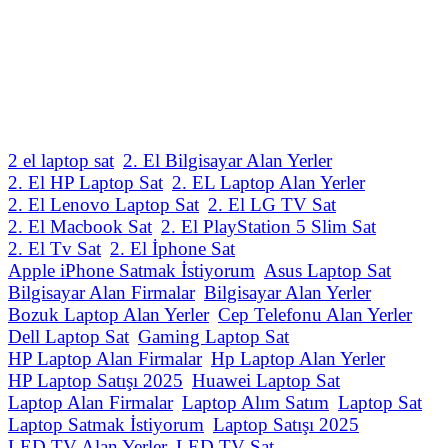
2 el laptop sat
2. El Bilgisayar Alan Yerler
2. El HP Laptop Sat
2. EL Laptop Alan Yerler
2. El Lenovo Laptop Sat
2. El LG TV Sat
2. El Macbook Sat
2. El PlayStation 5 Slim Sat
2. El Tv Sat
2. El İphone Sat
Apple iPhone Satmak İstiyorum
Asus Laptop Sat
Bilgisayar Alan Firmalar
Bilgisayar Alan Yerler
Bozuk Laptop Alan Yerler
Cep Telefonu Alan Yerler
Dell Laptop Sat
Gaming Laptop Sat
HP Laptop Alan Firmalar
Hp Laptop Alan Yerler
HP Laptop Satışı 2025
Huawei Laptop Sat
Laptop Alan Firmalar
Laptop Alım Satım
Laptop Sat
Laptop Satmak İstiyorum
Laptop Satışı 2025
LED TV Alan Yerler
LED TV Sat