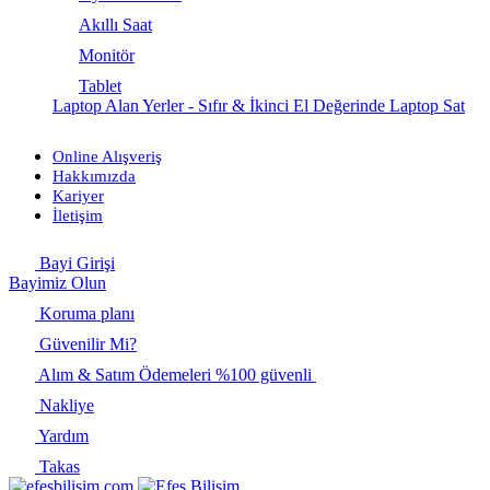
Akıllı Saat
Monitör
Tablet
Laptop Alan Yerler - Sıfır & İkinci El Değerinde Laptop Sat
Online Alışveriş
Hakkımızda
Kariyer
İletişim
Bayi Girişi
Bayimiz Olun
Koruma planı
Güvenilir Mi?
Alım & Satım Ödemeleri %100 güvenli
Nakliye
Yardım
Takas