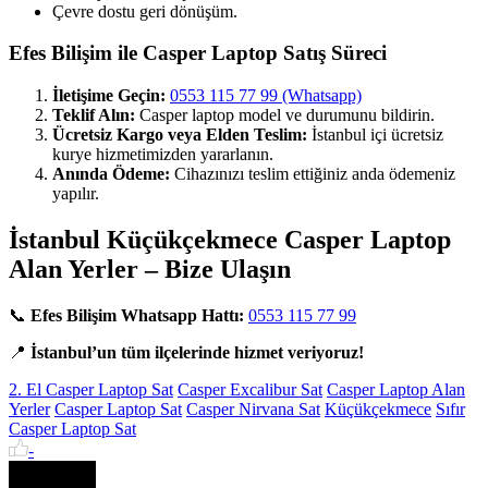
Çevre dostu geri dönüşüm.
Efes Bilişim ile Casper Laptop Satış Süreci
İletişime Geçin:
0553 115 77 99 (Whatsapp)
Teklif Alın:
Casper laptop model ve durumunu bildirin.
Ücretsiz Kargo veya Elden Teslim:
İstanbul içi ücretsiz
kurye hizmetimizden yararlanın.
Anında Ödeme:
Cihazınızı teslim ettiğiniz anda ödemeniz
yapılır.
İstanbul Küçükçekmece Casper Laptop
Alan Yerler – Bize Ulaşın
📞
Efes Bilişim Whatsapp Hattı:
0553 115 77 99
📍
İstanbul’un tüm ilçelerinde hizmet veriyoruz!
2. El Casper Laptop Sat
Casper Excalibur Sat
Casper Laptop Alan
Yerler
Casper Laptop Sat
Casper Nirvana Sat
Küçükçekmece
Sıfır
Casper Laptop Sat
-