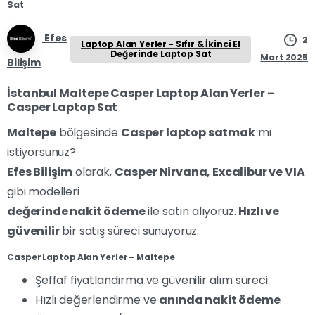
Sat
Efes
2
Laptop Alan Yerler - Sıfır & İkinci El
Değerinde Laptop Sat
Mart 2025
Bilişim
İstanbul Maltepe Casper Laptop Alan Yerler –
Casper Laptop Sat
Maltepe
bölgesinde
Casper laptop satmak
mı
istiyorsunuz?
Efes Bilişim
olarak,
Casper Nirvana, Excalibur ve VIA
gibi modelleri
değerinde nakit ödeme
ile satın alıyoruz.
Hızlı ve
güvenilir
bir satış süreci sunuyoruz.
Casper Laptop Alan Yerler – Maltepe
Şeffaf fiyatlandırma ve güvenilir alım süreci.
Hızlı değerlendirme ve
anında nakit ödeme
.