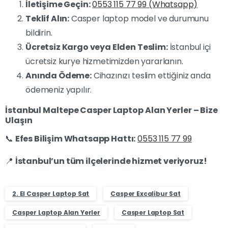
İletişime Geçin:
0553 115 77 99 (Whatsapp)
Teklif Alın:
Casper laptop model ve durumunu
bildirin.
Ücretsiz Kargo veya Elden Teslim:
İstanbul içi
ücretsiz kurye hizmetimizden yararlanın.
Anında Ödeme:
Cihazınızı teslim ettiğiniz anda
ödemeniz yapılır.
İstanbul Maltepe Casper Laptop Alan Yerler – Bize
Ulaşın
📞
Efes Bilişim Whatsapp Hattı:
0553 115 77 99
📍
İstanbul’un tüm ilçelerinde hizmet veriyoruz!
2. El Casper Laptop Sat
Casper Excalibur Sat
Casper Laptop Alan Yerler
Casper Laptop Sat