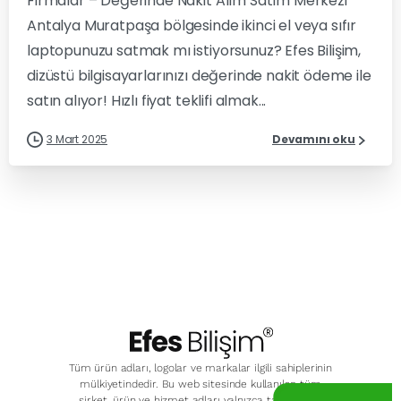
Firmalar – Değerinde Nakit Alım Satım Merkezi
Antalya Muratpaşa bölgesinde ikinci el veya sıfır
laptopunuzu satmak mı istiyorsunuz? Efes Bilişim,
dizüstü bilgisayarlarınızı değerinde nakit ödeme ile
satın alıyor! Hızlı fiyat teklifi almak...
3 Mart 2025
Devamını oku
Tüm ürün adları, logolar ve markalar ilgili sahiplerinin
mülkiyetindedir. Bu web sitesinde kullanılan tüm
şirket, ürün ve hizmet adları yalnızca tanımlama