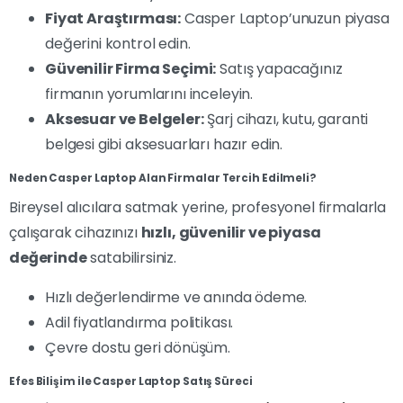
Fiyat Araştırması:
Casper Laptop’unuzun piyasa
değerini kontrol edin.
Güvenilir Firma Seçimi:
Satış yapacağınız
firmanın yorumlarını inceleyin.
Aksesuar ve Belgeler:
Şarj cihazı, kutu, garanti
belgesi gibi aksesuarları hazır edin.
Neden Casper Laptop Alan Firmalar Tercih Edilmeli?
Bireysel alıcılara satmak yerine, profesyonel firmalarla
çalışarak cihazınızı
hızlı, güvenilir ve piyasa
değerinde
satabilirsiniz.
Hızlı değerlendirme ve anında ödeme.
Adil fiyatlandırma politikası.
Çevre dostu geri dönüşüm.
Efes Bilişim ile Casper Laptop Satış Süreci