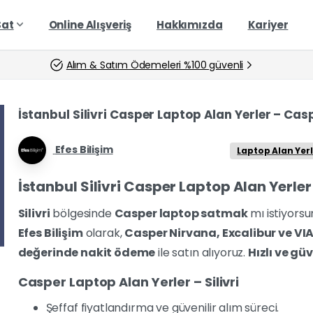
Sat
Online Alışveriş
Hakkımızda
Kariyer
Alım & Satım Ödemeleri %100 güvenli
İstanbul Silivri Casper Laptop Alan Yerler – Ca
Efes Bilişim
Laptop Alan Yerle
İstanbul Silivri Casper Laptop Alan Yerle
Silivri
bölgesinde
Casper laptop satmak
mı istiyors
Efes Bilişim
olarak,
Casper Nirvana, Excalibur ve VI
değerinde nakit ödeme
ile satın alıyoruz.
Hızlı ve güv
Casper Laptop Alan Yerler – Silivri
Şeffaf fiyatlandırma ve güvenilir alım süreci.