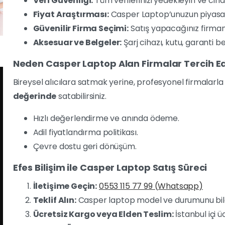
Veri Güvenliği:
Tüm verilerinizi yedekleyin ve cihazı
Fiyat Araştırması:
Casper Laptop’unuzun piyasa d
Güvenilir Firma Seçimi:
Satış yapacağınız firmanı
Aksesuar ve Belgeler:
Şarj cihazı, kutu, garanti be
Neden Casper Laptop Alan Firmalar Tercih Ed
Bireysel alıcılara satmak yerine, profesyonel firmalarla 
değerinde
satabilirsiniz.
Hızlı değerlendirme ve anında ödeme.
Adil fiyatlandırma politikası.
Çevre dostu geri dönüşüm.
Efes Bilişim ile Casper Laptop Satış Süreci
İletişime Geçin:
0553 115 77 99 (Whatsapp)
Teklif Alın:
Casper laptop model ve durumunu bild
Ücretsiz Kargo veya Elden Teslim:
İstanbul içi 