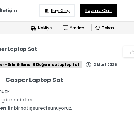
İletişim
Bayi Girişi
Bayimiz Olun
Nakliye
Yardım
Takas
sper Laptop Sat
2 Mart 2025
r - Sıfır & İkinci El Değerinde Laptop Sat
r – Casper Laptop Sat
unuz?
A
gibi modelleri
enilir
bir satış süreci sunuyoruz.