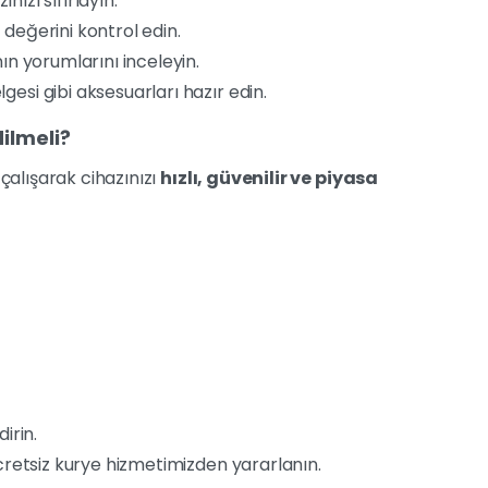
nızı sıfırlayın.
eğerini kontrol edin.
n yorumlarını inceleyin.
lgesi gibi aksesuarları hazır edin.
ilmeli?
çalışarak cihazınızı
hızlı, güvenilir ve piyasa
irin.
ücretsiz kurye hizmetimizden yararlanın.