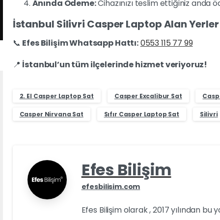
Anında Ödeme:
Cihazınızı teslim ettiğiniz anda ö
İstanbul Silivri Casper Laptop Alan Yerler 
📞
Efes Bilişim Whatsapp Hattı:
0553 115 77 99
📍
İstanbul’un tüm ilçelerinde hizmet veriyoruz!
2. El Casper Laptop Sat
Casper Excalibur Sat
Caspe
Casper Nirvana Sat
Sıfır Casper Laptop Sat
Silivri
Efes Bilişim
efesbilisim.com
Efes Bilişim olarak , 2017 yılından bu 