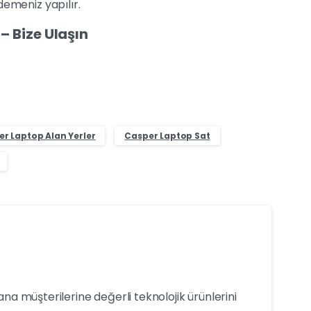
demeniz yapılır.
– Bize Ulaşın
r Laptop Alan Yerler
Casper Laptop Sat
yana müşterilerine değerli teknolojik ürünlerini