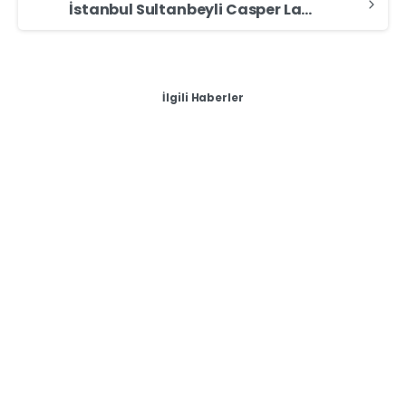
İstanbul Sultanbeyli Casper Laptop Alan Yerler – Casper Laptop Sat
İlgili Haberler
0
Laptop Alan Yerler - Sıfır & İkinci El Değerinde Laptop
Sat
💻 Laptop Satmak İstiyorum – Efes Bilişim ile Güvenli ve
Hızlı Satış
💻 Laptop Satmak İstiyorum – Efes Bilişim ile
Güvenli ve Hızlı Satış Günümüzde birçok kişi, eski