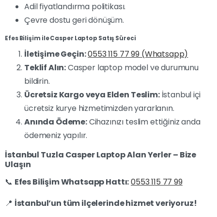
Adil fiyatlandırma politikası.
Çevre dostu geri dönüşüm.
Efes Bilişim ile Casper Laptop Satış Süreci
İletişime Geçin:
0553 115 77 99 (Whatsapp)
Teklif Alın:
Casper laptop model ve durumunu
bildirin.
Ücretsiz Kargo veya Elden Teslim:
İstanbul içi
ücretsiz kurye hizmetimizden yararlanın.
Anında Ödeme:
Cihazınızı teslim ettiğiniz anda
ödemeniz yapılır.
İstanbul Tuzla Casper Laptop Alan Yerler – Bize
Ulaşın
📞
Efes Bilişim Whatsapp Hattı:
0553 115 77 99
📍
İstanbul’un tüm ilçelerinde hizmet veriyoruz!