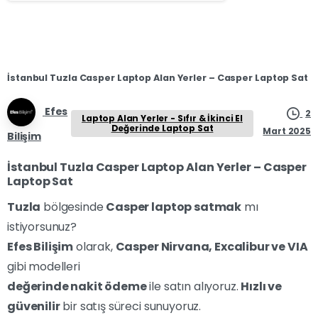
İstanbul Tuzla Casper Laptop Alan Yerler – Casper Laptop Sat
Efes
2
Laptop Alan Yerler - Sıfır & İkinci El
Değerinde Laptop Sat
Mart 2025
Bilişim
İstanbul Tuzla Casper Laptop Alan Yerler – Casper
Laptop Sat
Tuzla
bölgesinde
Casper laptop satmak
mı
istiyorsunuz?
Efes Bilişim
olarak,
Casper Nirvana, Excalibur ve VIA
gibi modelleri
değerinde nakit ödeme
ile satın alıyoruz.
Hızlı ve
güvenilir
bir satış süreci sunuyoruz.