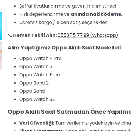
Şeffaf fiyatlandırma ve güvenilir alım süreci.
Hızlı değerlendirme ve
anında nakit ödeme
.
Ücretsiz kargo / elden satış seçenekleri.
📞
Hemen Teklif Alın:
0553 115 77 99 (Whatsapp)
Alım Yaptığımız Oppo Akıllı Saat Modelleri
Oppo Watch 4 Pro
Oppo Watch 3
Oppo Watch Free
Oppo Band 2
Oppo Band
Oppo Watch SE
Oppo Akıllı Saat Satmadan Önce Yapılma
Veri Güvenliği:
Tüm verilerinizi yedekleyin ve cihaz