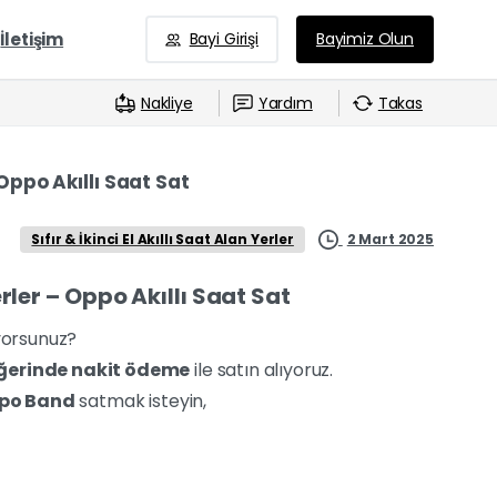
İletişim
Bayi Girişi
Bayimiz Olun
Nakliye
Yardım
Takas
Oppo Akıllı Saat Sat
2 Mart 2025
Sıfır & İkinci El Akıllı Saat Alan Yerler
rler – Oppo Akıllı Saat Sat
yorsunuz?
ğerinde nakit ödeme
ile satın alıyoruz.
po Band
satmak isteyin,