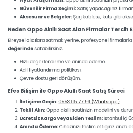
Fiyat Araştırması:
Oppo akıllı saatinizin piyasa d
Güvenilir Firma Seçimi:
Satış yapacağınız firmanı
Aksesuar ve Belgeler:
Şarj kablosu, kutu gibi akse
Neden Oppo Akıllı Saat Alan Firmalar Tercih E
Bireysel alıcılara satmak yerine, profesyonel firmalarla 
değerinde
satabilirsiniz.
Hızlı değerlendirme ve anında ödeme.
Adil fiyatlandırma politikası.
Çevre dostu geri dönüşüm.
Efes Bilişim ile Oppo Akıllı Saat Satış Süreci
İletişime Geçin:
0553 115 77 99 (Whatsapp)
Teklif Alın:
Oppo akıllı saatinizin modelini ve durum
Ücretsiz Kargo veya Elden Teslim:
İstanbul içi 
Anında Ödeme:
Cihazınızı teslim ettiğiniz anda ö