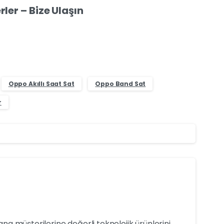
ler – Bize Ulaşın
Oppo Akıllı Saat Sat
Oppo Band Sat
r
yana müşterilerine değerli teknolojik ürünlerini