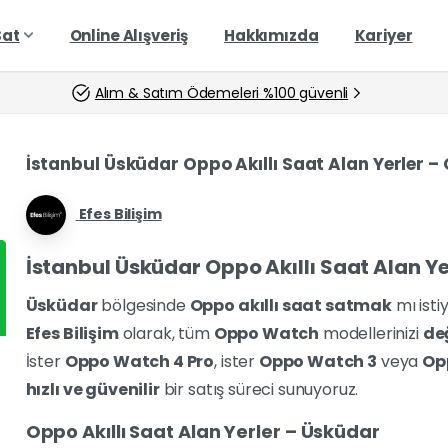
Sat
Online Alışveriş
Hakkımızda
Kariyer
Alım & Satım Ödemeleri %100 güvenli
İstanbul Üsküdar Oppo Akıllı Saat Alan Yerler – 
Efes Bilişim
İstanbul Üsküdar Oppo Akıllı Saat Alan Ye
Üsküdar
bölgesinde
Oppo akıllı saat satmak
mı isti
Efes Bilişim
olarak, tüm
Oppo Watch
modellerinizi
de
İster
Oppo Watch 4 Pro
, ister
Oppo Watch 3
veya
Op
hızlı ve güvenilir
bir satış süreci sunuyoruz.
Oppo Akıllı Saat Alan Yerler – Üsküdar