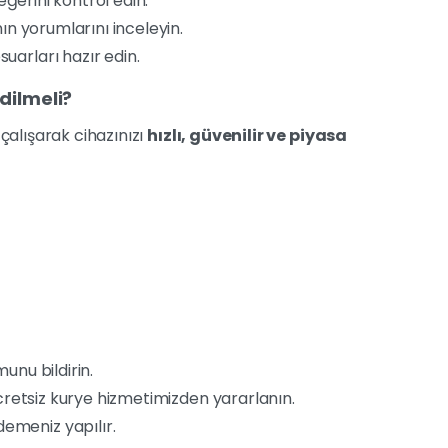
eğerini kontrol edin.
n yorumlarını inceleyin.
suarları hazır edin.
dilmeli?
çalışarak cihazınızı
hızlı, güvenilir ve piyasa
unu bildirin.
ücretsiz kurye hizmetimizden yararlanın.
demeniz yapılır.