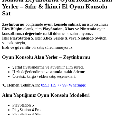
Yerler – Sıfır & İkinci El Oyun Konsolu
Sat
Zeytinburnu
bölgesinde
oyun konsolu satmak
mı istiyorsunuz?
Efes Bilişim
olarak, tüm
PlayStation, Xbox ve Nintendo
oyun
konsollarınızı
değerinde nakit ödeme
ile satın alıyoruz.
İster
PlayStation 5
, ister
Xbox Series X
veya
Nintendo Switch
satmak isteyin,
hızlı ve güvenilir
bir satış süreci sunuyoruz.
Oyun Konsolu Alan Yerler – Zeytinburnu
Şeffaf fiyatlandırma ve güvenilir alım süreci.
Hızlı değerlendirme ve
anında nakit ödeme
.
Ücretsiz kargo / elden satış seçenekleri.
📞
Hemen Teklif Alın:
0553 115 77 99 (Whatsapp)
Alım Yaptığımız Oyun Konsolu Modelleri
PlayStation 5
PlayStation 4 Pro
PlayStation 4 Slim