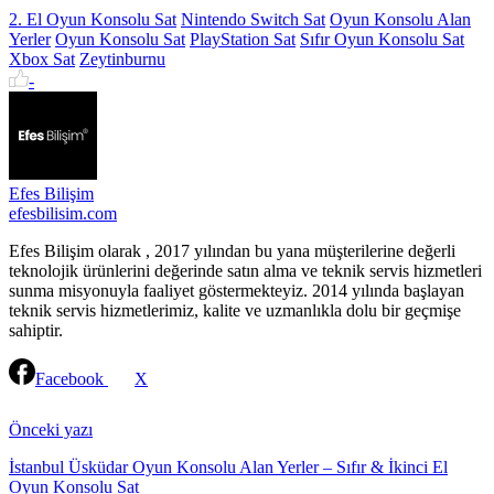
2. El Oyun Konsolu Sat
Nintendo Switch Sat
Oyun Konsolu Alan
Yerler
Oyun Konsolu Sat
PlayStation Sat
Sıfır Oyun Konsolu Sat
Xbox Sat
Zeytinburnu
-
Efes Bilişim
efesbilisim.com
Efes Bilişim olarak , 2017 yılından bu yana müşterilerine değerli
teknolojik ürünlerini değerinde satın alma ve teknik servis hizmetleri
sunma misyonuyla faaliyet göstermekteyiz. 2014 yılında başlayan
teknik servis hizmetlerimiz, kalite ve uzmanlıkla dolu bir geçmişe
sahiptir.
Facebook
X
Continue
Reading
Önceki yazı
İstanbul Üsküdar Oyun Konsolu Alan Yerler – Sıfır & İkinci El
Oyun Konsolu Sat