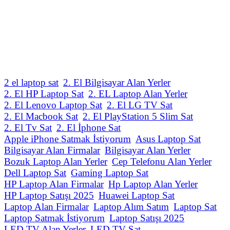
2 el laptop sat
2. El Bilgisayar Alan Yerler
2. El HP Laptop Sat
2. EL Laptop Alan Yerler
2. El Lenovo Laptop Sat
2. El LG TV Sat
2. El Macbook Sat
2. El PlayStation 5 Slim Sat
2. El Tv Sat
2. El İphone Sat
Apple iPhone Satmak İstiyorum
Asus Laptop Sat
Bilgisayar Alan Firmalar
Bilgisayar Alan Yerler
Bozuk Laptop Alan Yerler
Cep Telefonu Alan Yerler
Dell Laptop Sat
Gaming Laptop Sat
HP Laptop Alan Firmalar
Hp Laptop Alan Yerler
HP Laptop Satışı 2025
Huawei Laptop Sat
Laptop Alan Firmalar
Laptop Alım Satım
Laptop Sat
Laptop Satmak İstiyorum
Laptop Satışı 2025
LED TV Alan Yerler
LED TV Sat