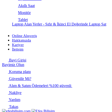
Akıllı Saat
Monitör
Tablet
Laptop Alan Yerler - Sıfır & İkinci El Değerinde Laptop Sat
Online Alışveriş
Hakkımızda
Kariyer
İletişim
Bayi Girişi
Bayimiz Olun
Koruma planı
Güvenilir Mi?
Alım & Satım Ödemeleri %100 güvenli
Nakliye
Yardım
Takas