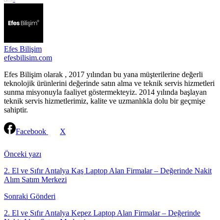
Efes Bilişim
efesbilisim.com
Efes Bilişim olarak , 2017 yılından bu yana müşterilerine değerli
teknolojik ürünlerini değerinde satın alma ve teknik servis hizmetleri
sunma misyonuyla faaliyet göstermekteyiz. 2014 yılında başlayan
teknik servis hizmetlerimiz, kalite ve uzmanlıkla dolu bir geçmişe
sahiptir.
Facebook
X
Continue
Reading
Önceki yazı
2. El ve Sıfır Antalya Kaş Laptop Alan Firmalar – Değerinde Nakit
Alım Satım Merkezi
Sonraki Gönderi
2. El ve Sıfır Antalya Kepez Laptop Alan Firmalar – Değerinde