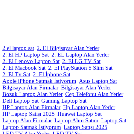
2 el laptop sat
2. El Bilgisayar Alan Yerler
2. El HP Laptop Sat
2. EL Laptop Alan Yerler
2. El Lenovo Laptop Sat
2. El LG TV Sat
2. El Macbook Sat
2. El PlayStation 5 Slim Sat
2. El Tv Sat
2. El İphone Sat
Apple iPhone Satmak İstiyorum
Asus Laptop Sat
Bilgisayar Alan Firmalar
Bilgisayar Alan Yerler
Bozuk Laptop Alan Yerler
Cep Telefonu Alan Yerler
Dell Laptop Sat
Gaming Laptop Sat
HP Laptop Alan Firmalar
Hp Laptop Alan Yerler
HP Laptop Satışı 2025
Huawei Laptop Sat
Laptop Alan Firmalar
Laptop Alım Satım
Laptop Sat
Laptop Satmak İstiyorum
Laptop Satışı 2025
LED TV Alan Yerler
LED TV Sat