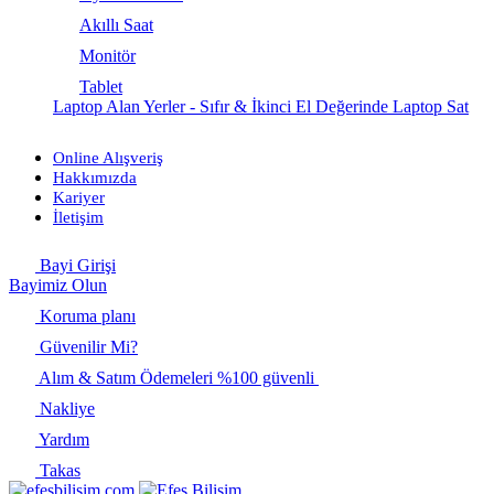
Akıllı Saat
Monitör
Tablet
Laptop Alan Yerler - Sıfır & İkinci El Değerinde Laptop Sat
Online Alışveriş
Hakkımızda
Kariyer
İletişim
Bayi Girişi
Bayimiz Olun
Koruma planı
Güvenilir Mi?
Alım & Satım Ödemeleri %100 güvenli
Nakliye
Yardım
Takas