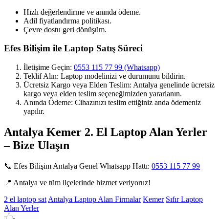
Hızlı değerlendirme ve anında ödeme.
Adil fiyatlandırma politikası.
Çevre dostu geri dönüşüm.
Efes Bilişim ile Laptop Satış Süreci
İletişime Geçin:
0553 115 77 99 (Whatsapp)
Teklif Alın: Laptop modelinizi ve durumunu bildirin.
Ücretsiz Kargo veya Elden Teslim: Antalya genelinde ücretsiz
kargo veya elden teslim seçeneğimizden yararlanın.
Anında Ödeme: Cihazınızı teslim ettiğiniz anda ödemeniz
yapılır.
Antalya Kemer 2. El Laptop Alan Yerler
– Bize Ulaşın
📞 Efes Bilişim Antalya Genel Whatsapp Hattı:
0553 115 77 99
📍 Antalya ve tüm ilçelerinde hizmet veriyoruz!
2 el laptop sat
Antalya Laptop Alan Firmalar
Kemer
Sıfır Laptop
Alan Yerler
-