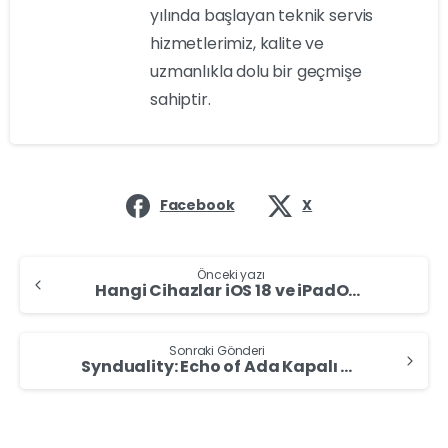
yılında başlayan teknik servis
hizmetlerimiz, kalite ve
uzmanlıkla dolu bir geçmişe
sahiptir.
Facebook
X
Önceki yazı
Hangi Cihazlar iOS 18 ve iPadOS 18 Uyumlu Olacak?
Sonraki Gönderi
Synduality: Echo of Ada Kapalı Beta İzlenimleri