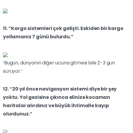
11. “Kargo sistemleri çok gelişti. Eskiden bir kargo
yollamanız 7 günü bulurdu.”
‘Bugün, dünyanın diğer ucuna gitmesi bile 2-3 gün
sürüyor.’
12. “20 yıl önce navigasyon sistemi diye bir şey
yoktu. Yol gezisine çıkınca elinize kocaman
haritalar alırdınız ve büyük ihtimalle kayıp
olurdunuz.”