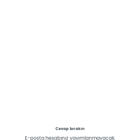
Türkiye’ye Değer projeler üreten Türk
Telekom, ‘Dijitalde Hayat Kolay’ projesinin yeni
döneminde başta deprem bölgesindeki kadınlar
olmak üzere tüm kadınlara dijital okuryazarlık ve
dijital pazarlama eğitimleri sunarak ekonomik ve
sosyal hayatta daha aktif ve eşit yer almalarına
katkıda bulunuyor.
14 Nisan 2024
Devamını oku
Cevap bırakın
E-posta hesabınız yayımlanmayacak.