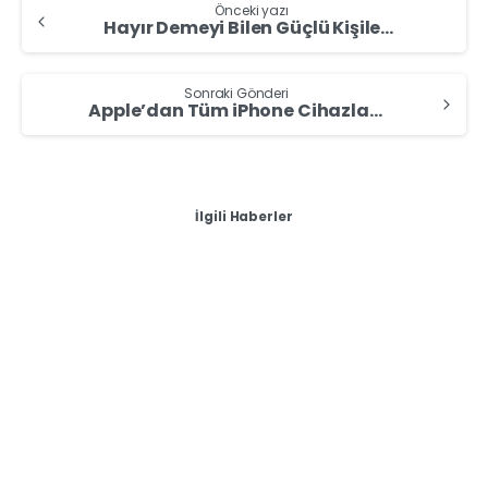
Önceki yazı
Hayır Demeyi Bilen Güçlü Kişilerin 10 Özelliği
Sonraki Gönderi
Apple’dan Tüm iPhone Cihazları için Kritik Güvenlik Güncellemesi: iOS 17.4.1 ve iOS 16.7.7 Yayımlandı
İlgili Haberler
-
0
Teknoloji
Dünyanın En İnce ve En Hafif İçe Katlanan Telefonu
HONOR Magic V2 Şimdi Türkiye’de!