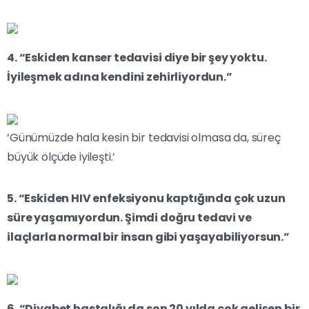
4. “Eskiden kanser tedavisi diye bir şey yoktu.
İyileşmek adına kendini zehirliyordun.”
‘Günümüzde hala kesin bir tedavisi olmasa da, süreç
büyük ölçüde iyileşti.’
5. “Eskiden HIV enfeksiyonu kaptığında çok uzun
süre yaşamıyordun. Şimdi doğru tedavi ve
ilaçlarla normal bir insan gibi yaşayabiliyorsun.”
6. “Diyabet hastalığı da son 20 yılda çok gelişen bir