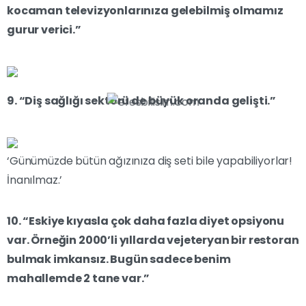
kocaman televizyonlarınıza gelebilmiş olmamız
gurur verici.”
9. “Diş sağlığı sektörü de büyük oranda gelişti.”
‘Günümüzde bütün ağızınıza diş seti bile yapabiliyorlar!
İnanılmaz.’
10. “Eskiye kıyasla çok daha fazla diyet opsiyonu
var. Örneğin 2000’li yıllarda vejeteryan bir restoran
bulmak imkansız. Bugün sadece benim
mahallemde 2 tane var.”