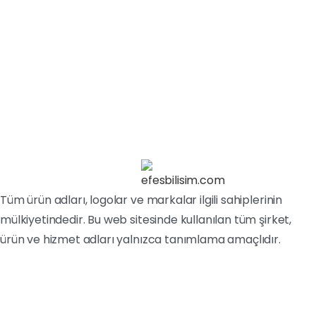
ile satın alıyor! Hızlı fiyat teklifi almak ve anında
ödeme...
3 Mart 2025
Devamını oku
Tüm ürün adları, logolar ve markalar ilgili sahiplerinin
mülkiyetindedir. Bu web sitesinde kullanılan tüm şirket,
ürün ve hizmet adları yalnızca tanımlama amaçlıdır.