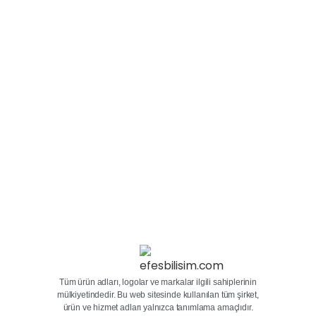
Van 2. El & Sıfır LED / OLED TV Alım Merkezi –
Değerinde Alıyoruz Van bölgesinde LED veya OLED
televizyon satmak mı istiyorsunuz? Efes Bilişim, sıfır
veya ikinci el televizyonlarınızı değerinde nakit
ödeme ile satın alıyor! Hızlı fiyat teklifi almak...
3 Mart 2025
Devamını oku
Tüm ürün adları, logolar ve markalar ilgili sahiplerinin
mülkiyetindedir. Bu web sitesinde kullanılan tüm şirket,
ürün ve hizmet adları yalnızca tanımlama amaçlıdır.