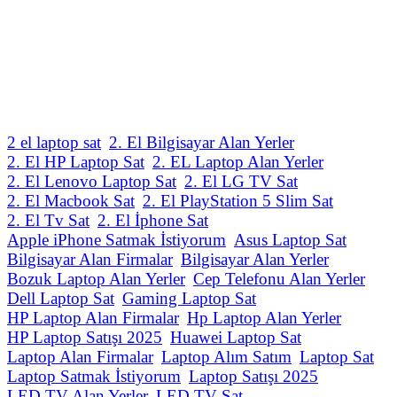
2 el laptop sat
2. El Bilgisayar Alan Yerler
2. El HP Laptop Sat
2. EL Laptop Alan Yerler
2. El Lenovo Laptop Sat
2. El LG TV Sat
2. El Macbook Sat
2. El PlayStation 5 Slim Sat
2. El Tv Sat
2. El İphone Sat
Apple iPhone Satmak İstiyorum
Asus Laptop Sat
Bilgisayar Alan Firmalar
Bilgisayar Alan Yerler
Bozuk Laptop Alan Yerler
Cep Telefonu Alan Yerler
Dell Laptop Sat
Gaming Laptop Sat
HP Laptop Alan Firmalar
Hp Laptop Alan Yerler
HP Laptop Satışı 2025
Huawei Laptop Sat
Laptop Alan Firmalar
Laptop Alım Satım
Laptop Sat
Laptop Satmak İstiyorum
Laptop Satışı 2025
LED TV Alan Yerler
LED TV Sat