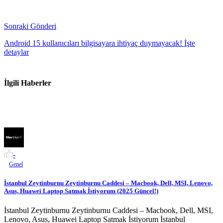
Sonraki Gönderi
Android 15 kullanıcıları bilgisayara ihtiyaç duymayacak! İşte
detaylar
İlgili Haberler
-
Genel
İstanbul Zeytinburnu Zeytinburnu Caddesi – Macbook, Dell, MSI, Lenovo,
Asus, Huawei Laptop Satmak İstiyorum (2025 Güncel!)
İstanbul Zeytinburnu Zeytinburnu Caddesi – Macbook, Dell, MSI,
Lenovo, Asus, Huawei Laptop Satmak İstiyorum İstanbul