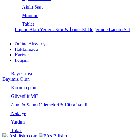
Akıllı Saat
Monitör
Tablet
Laptop Alan Yerler - Sıfır & İkinci El Değerinde Laptop Sat
Online Alışveriş
Hakkımızda
Kariyer
İletişim
Bayi Girişi
Bayimiz Olun
Koruma planı
Güvenilir Mi?
Alım & Satım Ödemeleri %100 güvenli
Nakliye
Yardım
Takas