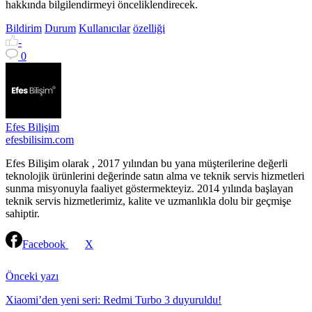
hakkında bilgilendirmeyi önceliklendirecek.
Bildirim
Durum
Kullanıcılar
özelliği
-
0
Efes Bilişim
efesbilisim.com
Efes Bilişim olarak , 2017 yılından bu yana müşterilerine değerli
teknolojik ürünlerini değerinde satın alma ve teknik servis hizmetleri
sunma misyonuyla faaliyet göstermekteyiz. 2014 yılında başlayan
teknik servis hizmetlerimiz, kalite ve uzmanlıkla dolu bir geçmişe
sahiptir.
Facebook
X
Continue
Reading
Önceki yazı
Xiaomi’den yeni seri: Redmi Turbo 3 duyuruldu!