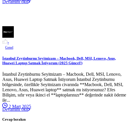
Devamını oku
-
Genel
İstanbul Zeytinburnu Seyitnizam – Macbook, Dell, MSI, Lenovo, Asus,
Huawei Laptop Satmak İstiyorum (2025 Güncel!)
İstanbul Zeytinburnu Seyitnizam – Macbook, Dell, MSI, Lenovo,
Asus, Huawei Laptop Satmak İstiyorum İstanbul Zeytinburnu
bölgesinde, özellikle Seyitnizam civarında **Macbook, Dell, MSI,
Lenovo, Asus, Huawei laptop** satmak mı istiyorsunuz? Efes
Bilişim, sıfır veya ikinci el **laptoplarınızı** değerinde nakit ödeme
ile...
2 Mart 2025
Devamını oku
Cevap bırakın