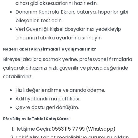
cihazı gibi aksesuarlarını hazır edin.
Donanım Kontrolü: Ekran, batarya, hoparlör gibi
bileşenleri test edin.
Veri Güvenliği: Kişisel dosyalarınızı yedekleyip
cihazınızı fabrika ayarlarına sıfırlayın.
Neden Tablet Alan Firmalar ile Çalışmalısınız?
Bireysel alıcılara satmak yerine, profesyonel firmalarla
çalışarak cihazınızı hızlı, güvenilir ve piyasa değerinde
satabilirsiniz.
Hızlı değerlendirme ve anında ödeme.
Adil fiyatlandırma politikası.
Çevre dostu geri dönüşüm.
Efes Bilişim ile Tablet Satış Süreci
İletişime Geçin:
0553 115 77 99 (Whatsapp)
Teklif Alın: Tablet modelinizi ve durumunu bildirin.