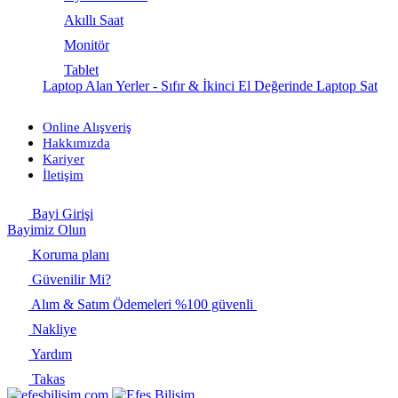
Akıllı Saat
Monitör
Tablet
Laptop Alan Yerler - Sıfır & İkinci El Değerinde Laptop Sat
Online Alışveriş
Hakkımızda
Kariyer
İletişim
Bayi Girişi
Bayimiz Olun
Koruma planı
Güvenilir Mi?
Alım & Satım Ödemeleri %100 güvenli
Nakliye
Yardım
Takas