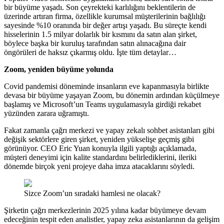
bir büyüme yaşadı. Son çeyrekteki karlılığını beklentilerin de
üzerinde artıran firma, özellikle kurumsal müşterilerinin bağlılığı
sayesinde %10 oranında bir değer artışı yaşadı. Bu süreçte kendi
hisselerinin 1.5 milyar dolarlık bir kısmını da satın alan şirket,
böylece başka bir kuruluş tarafından satın alınacağına dair
öngörüleri de haksız çıkarmış oldu. İşte tüm detaylar…
Zoom, yeniden büyüme yolunda
Covid pandemisi döneminde insanların eve kapanmasıyla birlikte
devasa bir büyüme yaşayan Zoom, bu dönemin ardından küçülmeye
başlamış ve Microsoft’un Teams uygulamasıyla girdiği rekabet
yüzünden zarara uğramıştı.
Fakat zamanla çağrı merkezi ve yapay zekalı sohbet asistanları gibi
değişik sektörlere giren şirket, yeniden yükselişe geçmiş gibi
görünüyor. CEO Eric Yuan konuyla ilgili yaptığı açıklamada,
müşteri deneyimi için kalite standardını belirlediklerini, ileriki
dönemde birçok yeni projeye daha imza atacaklarını söyledi.
Sizce Zoom’un sıradaki hamlesi ne olacak?
Şirketin çağrı merkezlerinin 2025 yılına kadar büyümeye devam
edeceğinin tespit eden analistler, yapay zeka asistanlarının da gelişim