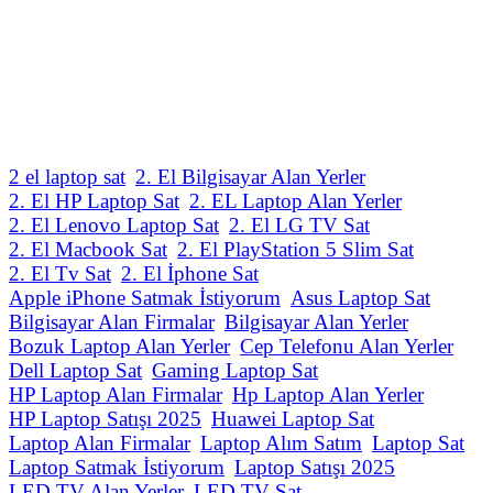
2 el laptop sat
2. El Bilgisayar Alan Yerler
2. El HP Laptop Sat
2. EL Laptop Alan Yerler
2. El Lenovo Laptop Sat
2. El LG TV Sat
2. El Macbook Sat
2. El PlayStation 5 Slim Sat
2. El Tv Sat
2. El İphone Sat
Apple iPhone Satmak İstiyorum
Asus Laptop Sat
Bilgisayar Alan Firmalar
Bilgisayar Alan Yerler
Bozuk Laptop Alan Yerler
Cep Telefonu Alan Yerler
Dell Laptop Sat
Gaming Laptop Sat
HP Laptop Alan Firmalar
Hp Laptop Alan Yerler
HP Laptop Satışı 2025
Huawei Laptop Sat
Laptop Alan Firmalar
Laptop Alım Satım
Laptop Sat
Laptop Satmak İstiyorum
Laptop Satışı 2025
LED TV Alan Yerler
LED TV Sat