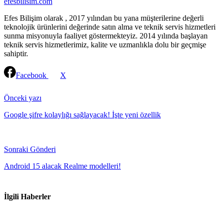
efesbilisim.com
Efes Bilişim olarak , 2017 yılından bu yana müşterilerine değerli
teknolojik ürünlerini değerinde satın alma ve teknik servis hizmetleri
sunma misyonuyla faaliyet göstermekteyiz. 2014 yılında başlayan
teknik servis hizmetlerimiz, kalite ve uzmanlıkla dolu bir geçmişe
sahiptir.
Facebook
X
Continue
Reading
Önceki yazı
Google şifre kolaylığı sağlayacak! İşte yeni özellik
Sonraki Gönderi
Android 15 alacak Realme modelleri!
İlgili Haberler