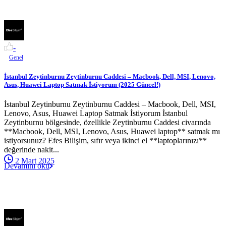
-
Genel
İstanbul Zeytinburnu Zeytinburnu Caddesi – Macbook, Dell, MSI, Lenovo,
Asus, Huawei Laptop Satmak İstiyorum (2025 Güncel!)
İstanbul Zeytinburnu Zeytinburnu Caddesi – Macbook, Dell, MSI,
Lenovo, Asus, Huawei Laptop Satmak İstiyorum İstanbul
Zeytinburnu bölgesinde, özellikle Zeytinburnu Caddesi civarında
**Macbook, Dell, MSI, Lenovo, Asus, Huawei laptop** satmak mı
istiyorsunuz? Efes Bilişim, sıfır veya ikinci el **laptoplarınızı**
değerinde nakit...
2 Mart 2025
Devamını oku