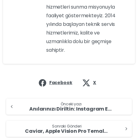
hizmetleri sunma misyonuyla
faaliyet göstermekteyiz. 2014
yılında başlayan teknik servis
hizmetlerimiz, kalite ve
uzmanlıkla dolu bir geçmişe
sahiptir.
Facebook
X
Continue
Reading
Önceki yazı
Anılarınızı Diriltin: Instagram Eski Tarihli Gönderilerinizi Tekrardan Yayınlamanıza İzin Verebilir!
Sonraki Gönderi
Caviar, Apple Vision Pro Temalı iPhone 15 Pro’yu Satışa Çıktı: Yeni iPhone’un Fiyatı 307 Bin TL