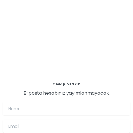
dijital pazarlama eğitimleri sunarak ekonomik ve
sosyal hayatta daha aktif ve eşit yer almalarına
katkıda bulunuyor.
14 Nisan 2024
Devamını oku
Cevap bırakın
E-posta hesabınız yayımlanmayacak.
Name
Email