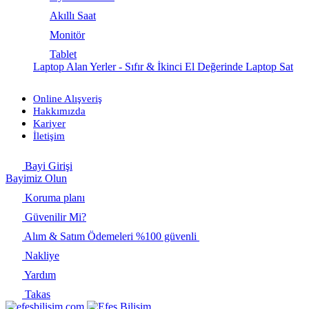
Akıllı Saat
Monitör
Tablet
Laptop Alan Yerler - Sıfır & İkinci El Değerinde Laptop Sat
Online Alışveriş
Hakkımızda
Kariyer
İletişim
Bayi Girişi
Bayimiz Olun
Koruma planı
Güvenilir Mi?
Alım & Satım Ödemeleri %100 güvenli
Nakliye
Yardım
Takas