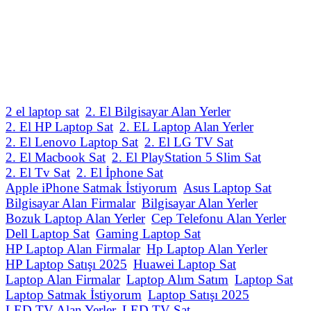
2 el laptop sat
2. El Bilgisayar Alan Yerler
2. El HP Laptop Sat
2. EL Laptop Alan Yerler
2. El Lenovo Laptop Sat
2. El LG TV Sat
2. El Macbook Sat
2. El PlayStation 5 Slim Sat
2. El Tv Sat
2. El İphone Sat
Apple iPhone Satmak İstiyorum
Asus Laptop Sat
Bilgisayar Alan Firmalar
Bilgisayar Alan Yerler
Bozuk Laptop Alan Yerler
Cep Telefonu Alan Yerler
Dell Laptop Sat
Gaming Laptop Sat
HP Laptop Alan Firmalar
Hp Laptop Alan Yerler
HP Laptop Satışı 2025
Huawei Laptop Sat
Laptop Alan Firmalar
Laptop Alım Satım
Laptop Sat
Laptop Satmak İstiyorum
Laptop Satışı 2025
LED TV Alan Yerler
LED TV Sat