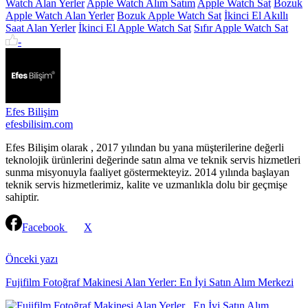
Watch Alan Yerler
Apple Watch Alım Satım
Apple Watch Sat
Bozuk
Apple Watch Alan Yerler
Bozuk Apple Watch Sat
İkinci El Akıllı
Saat Alan Yerler
İkinci El Apple Watch Sat
Sıfır Apple Watch Sat
-
Efes Bilişim
efesbilisim.com
Efes Bilişim olarak , 2017 yılından bu yana müşterilerine değerli
teknolojik ürünlerini değerinde satın alma ve teknik servis hizmetleri
sunma misyonuyla faaliyet göstermekteyiz. 2014 yılında başlayan
teknik servis hizmetlerimiz, kalite ve uzmanlıkla dolu bir geçmişe
sahiptir.
Facebook
X
Continue
Reading
Önceki yazı
Fujifilm Fotoğraf Makinesi Alan Yerler: En İyi Satın Alım Merkezi