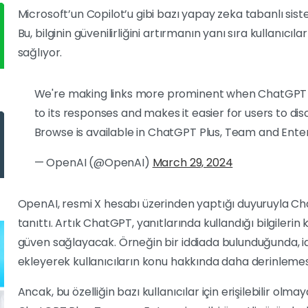
Microsoft’un Copilot’u gibi bazı yapay zeka tabanlı siste
Bu, bilginin güvenilirliğini artırmanın yanı sıra kullanıcı
sağlıyor.
We're making links more prominent when ChatGPT b
to its responses and makes it easier for users to d
Browse is available in ChatGPT Plus, Team and Ente
— OpenAI (@OpenAI)
March 29, 2024
OpenAI, resmi X hesabı üzerinden yaptığı duyuruyla Chat
tanıttı. Artık ChatGPT, yanıtlarında kullandığı bilgilerin
güven sağlayacak. Örneğin bir iddiada bulunduğunda, iddi
ekleyerek kullanıcıların konu hakkında daha derinleme
Ancak, bu özelliğin bazı kullanıcılar için erişilebilir olm