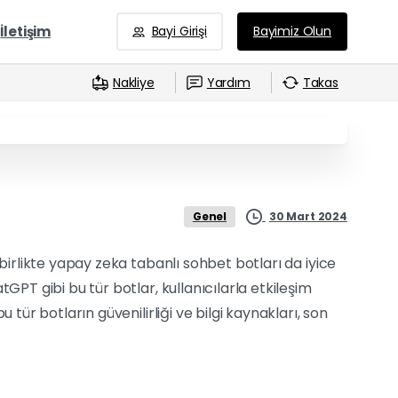
İletişim
Bayi Girişi
Bayimiz Olun
Nakliye
Yardım
Takas
30 Mart 2024
Genel
 birlikte yapay zeka tabanlı sohbet botları da iyice
tGPT gibi bu tür botlar, kullanıcılarla etkileşim
 tür botların güvenilirliği ve bilgi kaynakları, son