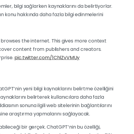
mler, bilgi sağlarken kaynaklarını da belirtiyorlar.
ların konu hakkında daha fazla bilgi edinmelerini
rowses the internet. This gives more context
iscover content from publishers and creators.
rprise.
pic.twitter.com/1ChlZvVMUy
GPT’nin yeni bilgi kaynaklarını belirtme özelliğini
 kaynaklarını belirterek kullanıcılara daha fazla
asının sonuna ilgili web sitelerinin bağlantılarını
sine araştırma yapmalarını sağlayacak.
ayabileceği bir gerçek. ChatGPT’nin bu özelliği,