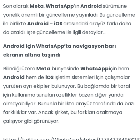
Son olarak
Meta
,
WhatsApp
‘ın
Android
sürümüne
yönelik önemli bir güncelleme yayınladı. Bu güncelleme
ile birlikte
Android
–
iOS
arasındaki arayüz farkı daha
da azaldı. İşte güncelleme ile ilgili detaylar…
Android için WhatsApp’ta navigasyon barı
ekranın altına taşındı
Bilindiği üzere
Meta
bünyesinde
WhatsApp
için hem
Android
hem de
iOS
işletim sistemleri için çalışmalar
yürüten ayrı ekipler bulunuyor. Bu bağlamda bir taraf
için kullanıma sunulan özellikler bazen diğer yanda
olmayabiliyor. Bununla birlikte arayüz tarafında da bazı
farklılıklar var. Ancak şirket, bu farkları azaltmaya
çalışıyor gibi görünüyor.
https://twitter.com/WhatsApp/status/17734273495324