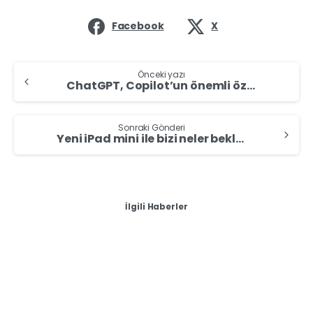
Facebook
X
Önceki yazı
ChatGPT, Copilot’un önemli özelliğini alıyor!
Sonraki Gönderi
Yeni iPad mini ile bizi neler bekliyor? İşte detaylar
İlgili Haberler
-