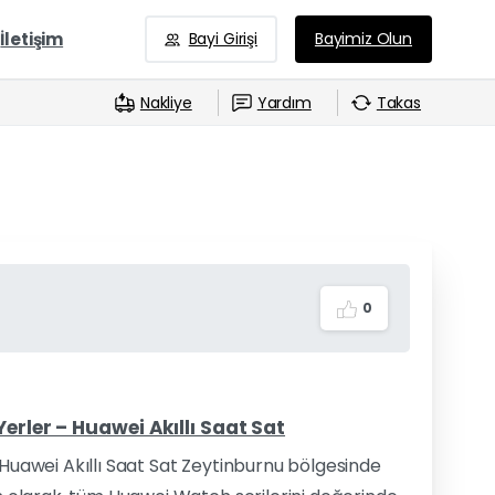
İletişim
Bayi Girişi
Bayimiz Olun
Nakliye
Yardım
Takas
0
erler – Huawei Akıllı Saat Sat
 Huawei Akıllı Saat Sat Zeytinburnu bölgesinde