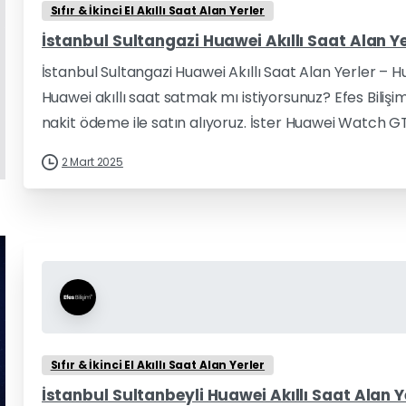
Sıfır & İkinci El Akıllı Saat Alan Yerler
İstanbul Sultangazi Huawei Akıllı Saat Alan Ye
İstanbul Sultangazi Huawei Akıllı Saat Alan Yerler – H
Huawei akıllı saat satmak mı istiyorsunuz? Efes Biliş
nakit ödeme ile satın alıyoruz. İster Huawei Watch GT
2 Mart 2025
Sıfır & İkinci El Akıllı Saat Alan Yerler
İstanbul Sultanbeyli Huawei Akıllı Saat Alan Y