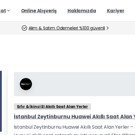
Sat
Online Alışveriş
Hakkımızda
Kariyer
Alım & Satım Ödemeleri %100 güvenli
Sıfır & İkinci El Akıllı Saat Alan Yerler
İstanbul Zeytinburnu Huawei Akıllı Saat Alan Y
İstanbul Zeytinburnu Huawei Akıllı Saat Alan Yerler –