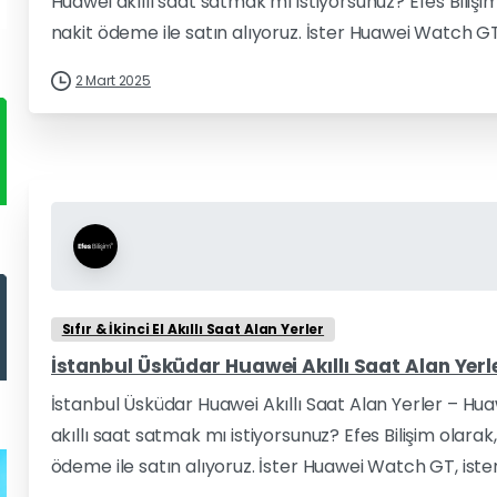
Huawei akıllı saat satmak mı istiyorsunuz? Efes Biliş
nakit ödeme ile satın alıyoruz. İster Huawei Watch GT
2 Mart 2025
Sıfır & İkinci El Akıllı Saat Alan Yerler
İstanbul Üsküdar Huawei Akıllı Saat Alan Yerle
İstanbul Üsküdar Huawei Akıllı Saat Alan Yerler – Hu
akıllı saat satmak mı istiyorsunuz? Efes Bilişim olara
ödeme ile satın alıyoruz. İster Huawei Watch GT, iste