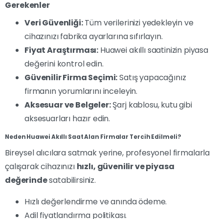
Gerekenler
Veri Güvenliği:
Tüm verilerinizi yedekleyin ve
cihazınızı fabrika ayarlarına sıfırlayın.
Fiyat Araştırması:
Huawei akıllı saatinizin piyasa
değerini kontrol edin.
Güvenilir Firma Seçimi:
Satış yapacağınız
firmanın yorumlarını inceleyin.
Aksesuar ve Belgeler:
Şarj kablosu, kutu gibi
aksesuarları hazır edin.
Neden Huawei Akıllı Saat Alan Firmalar Tercih Edilmeli?
Bireysel alıcılara satmak yerine, profesyonel firmalarla
çalışarak cihazınızı
hızlı, güvenilir ve piyasa
değerinde
satabilirsiniz.
Hızlı değerlendirme ve anında ödeme.
Adil fiyatlandırma politikası.