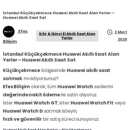
İstanbul Küçükçekmece Huawei Akıllı Saat Alan Yerler –
Huawei Akıllı Saat Sat
Efes
2 Mart
Sıfır & İkinci El Akıllı Saat Alan
Yerler
2025
Bilişim
İstanbul Küçükçekmece Huawei Akıllı Saat Alan
Yerler – Huawei Akıllı Saat Sat
Küçükçekmece
bölgesinde
Huawei akıllı saat
satmak
mı istiyorsunuz?
Efes Bilişim
olarak, tüm
Huawei Watch
serilerini
değerinde nakit ödeme
ile satın alıyoruz.
İster
Huawei Watch GT
, ister
Huawei Watch Fit
veya
Huawei Watch D
satmak isteyin,
hızlı ve güvenilir
bir satış süreci sunuyoruz.
Huawei Akıllı Saat Alan Yerler – Küçükçekmece