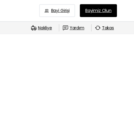
Bayi Girişi
Bayimiz Olun
Nakliye
Yardım
Takas
-
erler – Huawei Akıllı Saat Sat
 Huawei Akıllı Saat Sat Zeytinburnu bölgesinde