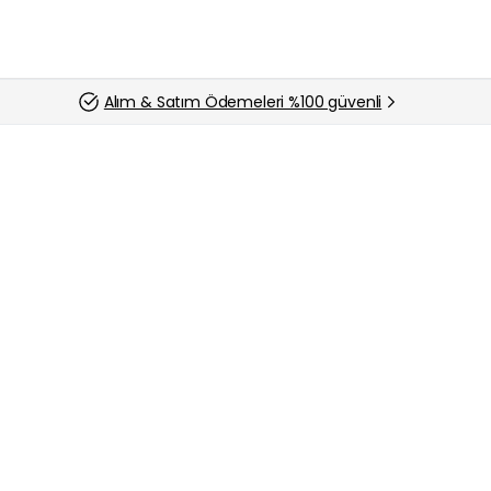
Alım & Satım Ödemeleri %100 güvenli
Sıfır & İkinci El Akıllı Saat Alan Yerler
İstanbul Zeytinburnu Huawei Akıllı Saat Alan Y
İstanbul Zeytinburnu Huawei Akıllı Saat Alan Yerler –