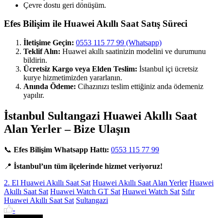
Çevre dostu geri dönüşüm.
Efes Bilişim ile Huawei Akıllı Saat Satış Süreci
İletişime Geçin:
0553 115 77 99 (Whatsapp)
Teklif Alın:
Huawei akıllı saatinizin modelini ve durumunu
bildirin.
Ücretsiz Kargo veya Elden Teslim:
İstanbul içi ücretsiz
kurye hizmetimizden yararlanın.
Anında Ödeme:
Cihazınızı teslim ettiğiniz anda ödemeniz
yapılır.
İstanbul Sultangazi Huawei Akıllı Saat
Alan Yerler – Bize Ulaşın
📞
Efes Bilişim Whatsapp Hattı:
0553 115 77 99
📍
İstanbul’un tüm ilçelerinde hizmet veriyoruz!
2. El Huawei Akıllı Saat Sat
Huawei Akıllı Saat Alan Yerler
Huawei
Akıllı Saat Sat
Huawei Watch GT Sat
Huawei Watch Sat
Sıfır
Huawei Akıllı Saat Sat
Sultangazi
-