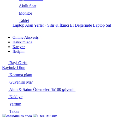
Akıllı Saat
Monitör
Tablet
Laptop Alan Yerler - Sıfır & İkinci El Değerinde Laptop Sat
Online Alışveriş
Hakkımızda
Kariyer
İletişim
Bayi Girişi
Bayimiz Olun
Koruma planı
Güvenilir Mi?
Alım & Satım Ödemeleri %100 güvenli
Nakliye
Yardım
Takas