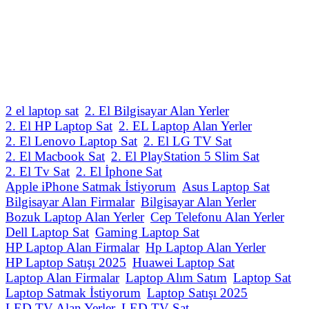
2 el laptop sat
2. El Bilgisayar Alan Yerler
2. El HP Laptop Sat
2. EL Laptop Alan Yerler
2. El Lenovo Laptop Sat
2. El LG TV Sat
2. El Macbook Sat
2. El PlayStation 5 Slim Sat
2. El Tv Sat
2. El İphone Sat
Apple iPhone Satmak İstiyorum
Asus Laptop Sat
Bilgisayar Alan Firmalar
Bilgisayar Alan Yerler
Bozuk Laptop Alan Yerler
Cep Telefonu Alan Yerler
Dell Laptop Sat
Gaming Laptop Sat
HP Laptop Alan Firmalar
Hp Laptop Alan Yerler
HP Laptop Satışı 2025
Huawei Laptop Sat
Laptop Alan Firmalar
Laptop Alım Satım
Laptop Sat
Laptop Satmak İstiyorum
Laptop Satışı 2025
LED TV Alan Yerler
LED TV Sat