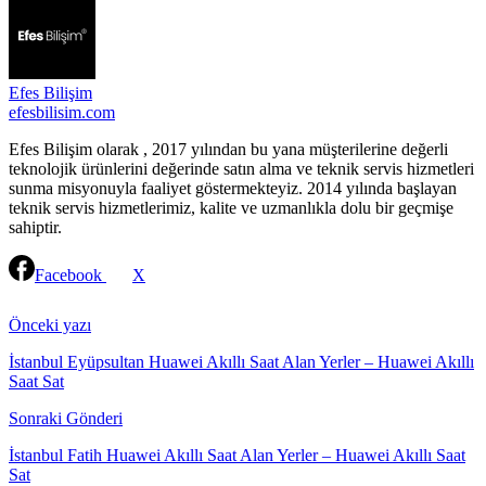
Efes Bilişim
efesbilisim.com
Efes Bilişim olarak , 2017 yılından bu yana müşterilerine değerli
teknolojik ürünlerini değerinde satın alma ve teknik servis hizmetleri
sunma misyonuyla faaliyet göstermekteyiz. 2014 yılında başlayan
teknik servis hizmetlerimiz, kalite ve uzmanlıkla dolu bir geçmişe
sahiptir.
Facebook
X
Continue
Reading
Önceki yazı
İstanbul Eyüpsultan Huawei Akıllı Saat Alan Yerler – Huawei Akıllı
Saat Sat
Sonraki Gönderi
İstanbul Fatih Huawei Akıllı Saat Alan Yerler – Huawei Akıllı Saat
Sat