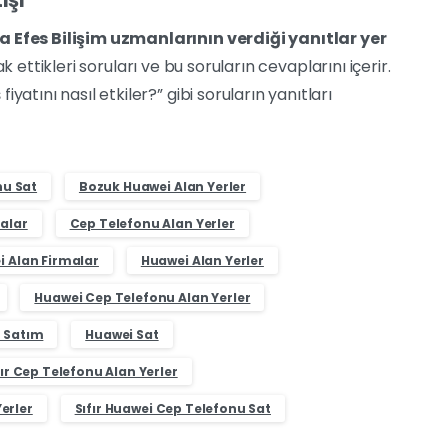
ışı
ra Efes Bilişim uzmanlarının verdiği yanıtlar yer
k ettikleri soruları ve bu soruların cevaplarını içerir.
atını nasıl etkiler?” gibi soruların yanıtları
nu Sat
Bozuk Huawei Alan Yerler
alar
Cep Telefonu Alan Yerler
 Alan Firmalar
Huawei Alan Yerler
Huawei Cep Telefonu Alan Yerler
 Satım
Huawei Sat
fır Cep Telefonu Alan Yerler
erler
Sıfır Huawei Cep Telefonu Sat