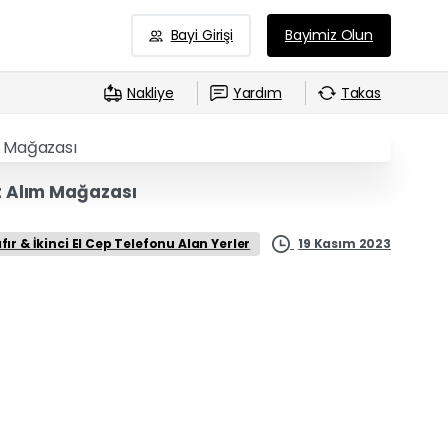
Bayi Girişi
Bayimiz Olun
Nakliye
Yardım
Takas
it Alım Mağazası
19 Kasım 2023
ıfır & İkinci El Cep Telefonu Alan Yerler