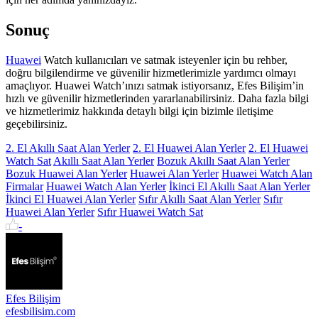
Sonuç
Huawei
Watch kullanıcıları ve satmak isteyenler için bu rehber,
doğru bilgilendirme ve güvenilir hizmetlerimizle yardımcı olmayı
amaçlıyor. Huawei Watch’ınızı satmak istiyorsanız, Efes Bilişim’in
hızlı ve güvenilir hizmetlerinden yararlanabilirsiniz. Daha fazla bilgi
ve hizmetlerimiz hakkında detaylı bilgi için bizimle iletişime
geçebilirsiniz.
2. El Akıllı Saat Alan Yerler
2. El Huawei Alan Yerler
2. El Huawei
Watch Sat
Akıllı Saat Alan Yerler
Bozuk Akıllı Saat Alan Yerler
Bozuk Huawei Alan Yerler
Huawei Alan Yerler
Huawei Watch Alan
Firmalar
Huawei Watch Alan Yerler
İkinci El Akıllı Saat Alan Yerler
İkinci El Huawei Alan Yerler
Sıfır Akıllı Saat Alan Yerler
Sıfır
Huawei Alan Yerler
Sıfır Huawei Watch Sat
-
Efes Bilişim
efesbilisim.com