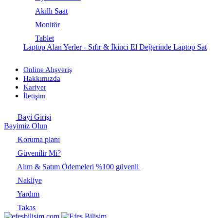
Akıllı Saat
Monitör
Tablet
Laptop Alan Yerler - Sıfır & İkinci El Değerinde Laptop Sat
Online Alışveriş
Hakkımızda
Kariyer
İletişim
Bayi Girişi
Bayimiz Olun
Koruma planı
Güvenilir Mi?
Alım & Satım Ödemeleri %100 güvenli
Nakliye
Yardım
Takas