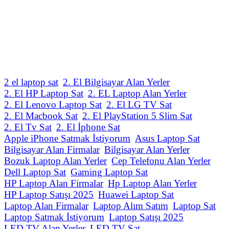
2 el laptop sat
2. El Bilgisayar Alan Yerler
2. El HP Laptop Sat
2. EL Laptop Alan Yerler
2. El Lenovo Laptop Sat
2. El LG TV Sat
2. El Macbook Sat
2. El PlayStation 5 Slim Sat
2. El Tv Sat
2. El İphone Sat
Apple iPhone Satmak İstiyorum
Asus Laptop Sat
Bilgisayar Alan Firmalar
Bilgisayar Alan Yerler
Bozuk Laptop Alan Yerler
Cep Telefonu Alan Yerler
Dell Laptop Sat
Gaming Laptop Sat
HP Laptop Alan Firmalar
Hp Laptop Alan Yerler
HP Laptop Satışı 2025
Huawei Laptop Sat
Laptop Alan Firmalar
Laptop Alım Satım
Laptop Sat
Laptop Satmak İstiyorum
Laptop Satışı 2025
LED TV Alan Yerler
LED TV Sat