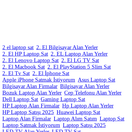
2 el laptop sat
2. El Bilgisayar Alan Yerler
2. El HP Laptop Sat
2. EL Laptop Alan Yerler
2. El Lenovo Laptop Sat
2. El LG TV Sat
2. El Macbook Sat
2. El PlayStation 5 Slim Sat
2. El Tv Sat
2. El İphone Sat
Apple iPhone Satmak İstiyorum
Asus Laptop Sat
Bilgisayar Alan Firmalar
Bilgisayar Alan Yerler
Bozuk Laptop Alan Yerler
Cep Telefonu Alan Yerler
Dell Laptop Sat
Gaming Laptop Sat
HP Laptop Alan Firmalar
Hp Laptop Alan Yerler
HP Laptop Satışı 2025
Huawei Laptop Sat
Laptop Alan Firmalar
Laptop Alım Satım
Laptop Sat
Laptop Satmak İstiyorum
Laptop Satışı 2025
LED TV Alan Yerler
LED TV Sat