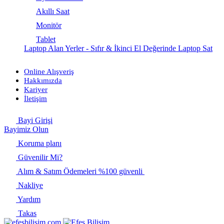
Akıllı Saat
Monitör
Tablet
Laptop Alan Yerler - Sıfır & İkinci El Değerinde Laptop Sat
Online Alışveriş
Hakkımızda
Kariyer
İletişim
Bayi Girişi
Bayimiz Olun
Koruma planı
Güvenilir Mi?
Alım & Satım Ödemeleri %100 güvenli
Nakliye
Yardım
Takas