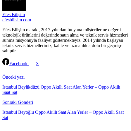
Efes Bilişim
efesbilisim.com
Efes Bilişim olarak , 2017 yılından bu yana müşterilerine değerli
teknolojik ürünlerini değerinde satın alma ve teknik servis hizmetleri
sunma misyonuyla faaliyet göstermekteyiz. 2014 yılında başlayan
teknik servis hizmetlerimiz, kalite ve uzmanlıkla dolu bir geçmişe
sahiptir.
Facebook
X
Continue
Reading
Önceki yazı
İstanbul Beylikdüzü Oppo Akıllı Saat Alan Yerler – Oppo Akıllı
Saat Sat
Sonraki Gönderi
İstanbul Beyoğlu Oppo Akıllı Saat Alan Yerler – Oppo Akıllı Saat
Sat