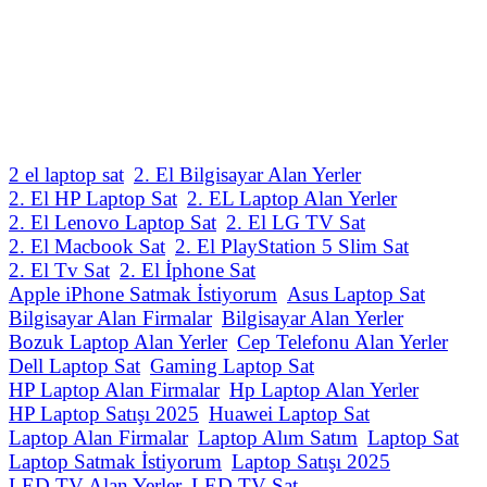
2 el laptop sat
2. El Bilgisayar Alan Yerler
2. El HP Laptop Sat
2. EL Laptop Alan Yerler
2. El Lenovo Laptop Sat
2. El LG TV Sat
2. El Macbook Sat
2. El PlayStation 5 Slim Sat
2. El Tv Sat
2. El İphone Sat
Apple iPhone Satmak İstiyorum
Asus Laptop Sat
Bilgisayar Alan Firmalar
Bilgisayar Alan Yerler
Bozuk Laptop Alan Yerler
Cep Telefonu Alan Yerler
Dell Laptop Sat
Gaming Laptop Sat
HP Laptop Alan Firmalar
Hp Laptop Alan Yerler
HP Laptop Satışı 2025
Huawei Laptop Sat
Laptop Alan Firmalar
Laptop Alım Satım
Laptop Sat
Laptop Satmak İstiyorum
Laptop Satışı 2025
LED TV Alan Yerler
LED TV Sat