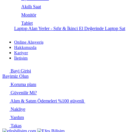
Akıllı Saat
Monitör
Tablet
Laptop Alan Yerler - Sıfır & İkinci El Değerinde Laptop Sat
Online Alışveriş
Hakkımızda
Kariyer
İletişim
Bayi Girişi
Bayimiz Olun
Koruma planı
Güvenilir Mi?
Alım & Satım Ödemeleri %100 güvenli
Nakliye
Yardım
Takas