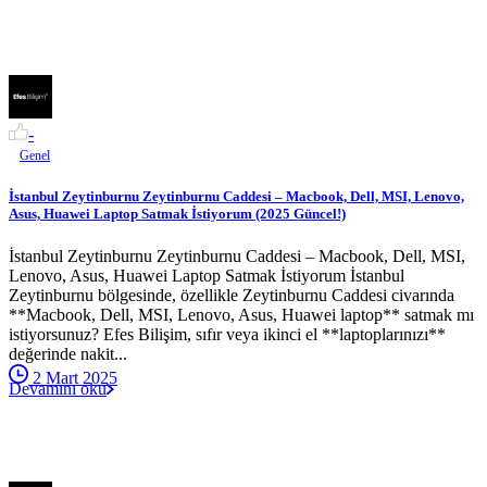
-
Genel
İstanbul Zeytinburnu Zeytinburnu Caddesi – Macbook, Dell, MSI, Lenovo,
Asus, Huawei Laptop Satmak İstiyorum (2025 Güncel!)
İstanbul Zeytinburnu Zeytinburnu Caddesi – Macbook, Dell, MSI,
Lenovo, Asus, Huawei Laptop Satmak İstiyorum İstanbul
Zeytinburnu bölgesinde, özellikle Zeytinburnu Caddesi civarında
**Macbook, Dell, MSI, Lenovo, Asus, Huawei laptop** satmak mı
istiyorsunuz? Efes Bilişim, sıfır veya ikinci el **laptoplarınızı**
değerinde nakit...
2 Mart 2025
Devamını oku