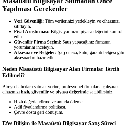
Masaüstü Bilgisayar Satmadan Önce
Yapılması Gerekenler
Veri Güvenliği:
Tüm verilerinizi yedekleyin ve cihazınızı
sıfırlayın.
Fiyat Araştırması:
Bilgisayarınızın piyasa değerini kontrol
edin.
Güvenilir Firma Seçimi:
Satış yapacağınız firmanın
yorumlarını inceleyin.
Aksesuar ve Belgeler:
Şarj cihazı, kutu, garanti belgesi gibi
aksesuarları hazır edin.
Neden Masaüstü Bilgisayar Alan Firmalar Tercih
Edilmeli?
Bireysel alıcılara satmak yerine, profesyonel firmalarla çalışarak
cihazınızı
hızlı, güvenilir ve piyasa değerinde
satabilirsiniz.
Hızlı değerlendirme ve anında ödeme.
Adil fiyatlandırma politikası.
Çevre dostu geri dönüşüm.
Efes Bilişim ile Masaüstü Bilgisayar Satış Süreci