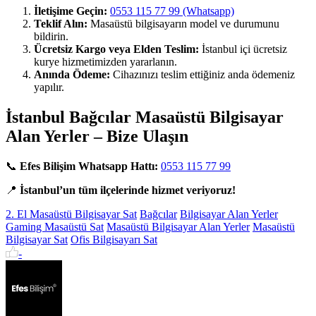
İletişime Geçin:
0553 115 77 99 (Whatsapp)
Teklif Alın:
Masaüstü bilgisayarın model ve durumunu
bildirin.
Ücretsiz Kargo veya Elden Teslim:
İstanbul içi ücretsiz
kurye hizmetimizden yararlanın.
Anında Ödeme:
Cihazınızı teslim ettiğiniz anda ödemeniz
yapılır.
İstanbul Bağcılar Masaüstü Bilgisayar
Alan Yerler – Bize Ulaşın
📞
Efes Bilişim Whatsapp Hattı:
0553 115 77 99
📍
İstanbul’un tüm ilçelerinde hizmet veriyoruz!
2. El Masaüstü Bilgisayar Sat
Bağcılar
Bilgisayar Alan Yerler
Gaming Masaüstü Sat
Masaüstü Bilgisayar Alan Yerler
Masaüstü
Bilgisayar Sat
Ofis Bilgisayarı Sat
-