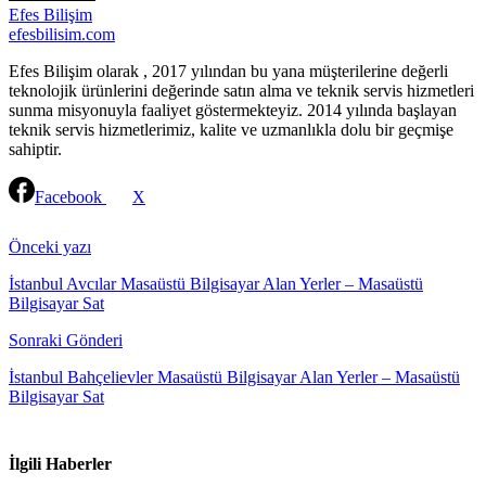
Efes Bilişim
efesbilisim.com
Efes Bilişim olarak , 2017 yılından bu yana müşterilerine değerli
teknolojik ürünlerini değerinde satın alma ve teknik servis hizmetleri
sunma misyonuyla faaliyet göstermekteyiz. 2014 yılında başlayan
teknik servis hizmetlerimiz, kalite ve uzmanlıkla dolu bir geçmişe
sahiptir.
Facebook
X
Continue
Reading
Önceki yazı
İstanbul Avcılar Masaüstü Bilgisayar Alan Yerler – Masaüstü
Bilgisayar Sat
Sonraki Gönderi
İstanbul Bahçelievler Masaüstü Bilgisayar Alan Yerler – Masaüstü
Bilgisayar Sat
İlgili Haberler