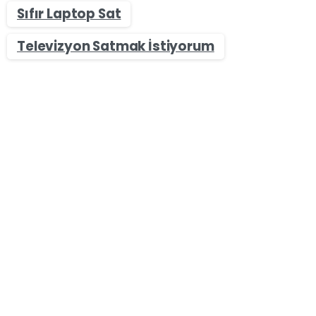
Sıfır Laptop Sat
Televizyon Satmak İstiyorum
-
Sıfır & İkinci El Masaüstü Bilgisayar Alan Yerler
İstanbul Zeytinburnu Sıfır & İkinci El Masaüstü Bilgisayar
Alan Yerler – Bilgisayar Sat
İstanbul Zeytinburnu Sıfır & İkinci El Masaüstü
Bilgisayar Alan Yerler – Bilgisayar Sat Zeytinburnu