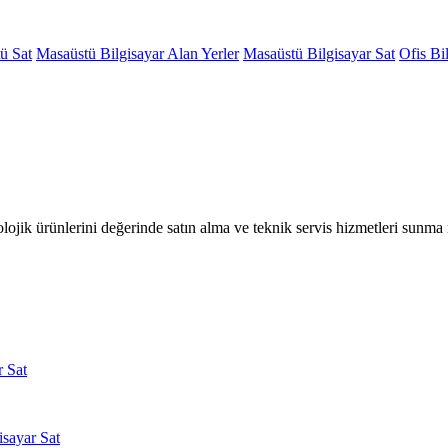
ü Sat
Masaüstü Bilgisayar Alan Yerler
Masaüstü Bilgisayar Sat
Ofis Bi
olojik ürünlerini değerinde satın alma ve teknik servis hizmetleri sunm
r Sat
isayar Sat