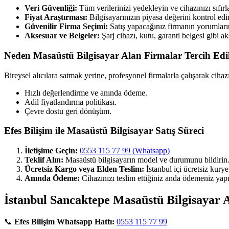
Veri Güvenliği:
Tüm verilerinizi yedekleyin ve cihazınızı sıfırl
Fiyat Araştırması:
Bilgisayarınızın piyasa değerini kontrol edi
Güvenilir Firma Seçimi:
Satış yapacağınız firmanın yorumların
Aksesuar ve Belgeler:
Şarj cihazı, kutu, garanti belgesi gibi ak
Neden Masaüstü Bilgisayar Alan Firmalar Tercih Edi
Bireysel alıcılara satmak yerine, profesyonel firmalarla çalışarak cihaz
Hızlı değerlendirme ve anında ödeme.
Adil fiyatlandırma politikası.
Çevre dostu geri dönüşüm.
Efes Bilişim ile Masaüstü Bilgisayar Satış Süreci
İletişime Geçin:
0553 115 77 99 (Whatsapp)
Teklif Alın:
Masaüstü bilgisayarın model ve durumunu bildirin
Ücretsiz Kargo veya Elden Teslim:
İstanbul içi ücretsiz kury
Anında Ödeme:
Cihazınızı teslim ettiğiniz anda ödemeniz yapıl
İstanbul Sancaktepe Masaüstü Bilgisayar A
📞
Efes Bilişim Whatsapp Hattı:
0553 115 77 99