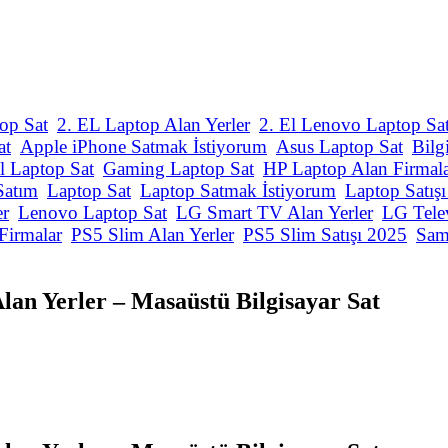
op Sat
2. EL Laptop Alan Yerler
2. El Lenovo Laptop Sa
at
Apple iPhone Satmak İstiyorum
Asus Laptop Sat
Bilg
l Laptop Sat
Gaming Laptop Sat
HP Laptop Alan Firmal
Satım
Laptop Sat
Laptop Satmak İstiyorum
Laptop Satış
er
Lenovo Laptop Sat
LG Smart TV Alan Yerler
LG Tele
Firmalar
PS5 Slim Alan Yerler
PS5 Slim Satışı 2025
Sam
lan Yerler – Masaüstü Bilgisayar Sat