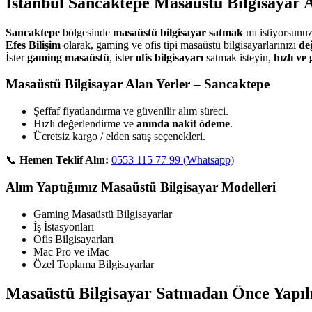
İstanbul Sancaktepe Masaüstü Bilgisayar A
Sancaktepe
bölgesinde
masaüstü bilgisayar satmak
mı istiyorsunu
Efes Bilişim
olarak, gaming ve ofis tipi masaüstü bilgisayarlarınızı
de
İster
gaming masaüstü
, ister
ofis bilgisayarı
satmak isteyin,
hızlı ve
Masaüstü Bilgisayar Alan Yerler – Sancaktepe
Şeffaf fiyatlandırma ve güvenilir alım süreci.
Hızlı değerlendirme ve
anında nakit ödeme
.
Ücretsiz kargo / elden satış seçenekleri.
📞
Hemen Teklif Alın:
0553 115 77 99 (Whatsapp)
Alım Yaptığımız Masaüstü Bilgisayar Modelleri
Gaming Masaüstü Bilgisayarlar
İş İstasyonları
Ofis Bilgisayarları
Mac Pro ve iMac
Özel Toplama Bilgisayarlar
Masaüstü Bilgisayar Satmadan Önce Yapıl