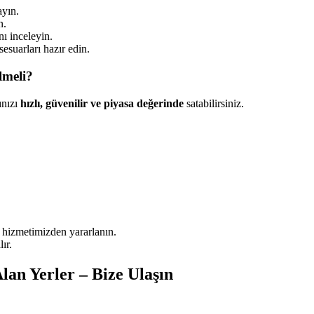
ayın.
n.
ı inceleyin.
sesuarları hazır edin.
lmeli?
ınızı
hızlı, güvenilir ve piyasa değerinde
satabilirsiniz.
.
e hizmetimizden yararlanın.
ır.
lan Yerler – Bize Ulaşın