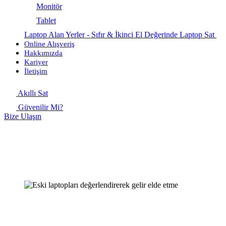
Monitör
Tablet
Laptop Alan Yerler - Sıfır & İkinci El Değerinde Laptop Sat
Online Alışveriş
Hakkımızda
Kariyer
İletişim
Akıllı Sat
Güvenilir Mi?
Bize Ulaşın