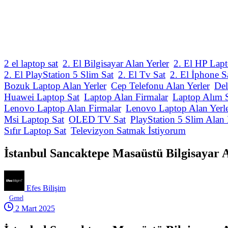
2 el laptop sat
2. El Bilgisayar Alan Yerler
2. El HP Lapt
2. El PlayStation 5 Slim Sat
2. El Tv Sat
2. El İphone S
Bozuk Laptop Alan Yerler
Cep Telefonu Alan Yerler
Del
Huawei Laptop Sat
Laptop Alan Firmalar
Laptop Alım 
Lenovo Laptop Alan Firmalar
Lenovo Laptop Alan Yerl
Msi Laptop Sat
OLED TV Sat
PlayStation 5 Slim Alan 
Sıfır Laptop Sat
Televizyon Satmak İstiyorum
İstanbul Sancaktepe Masaüstü Bilgisayar A
Efes Bilişim
Genel
2 Mart 2025