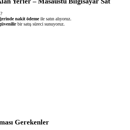
lan Yerler – Masaüstü Bilgisayar Sat
z?
ğerinde nakit ödeme
ile satın alıyoruz.
 güvenilir
bir satış süreci sunuyoruz.
ması Gerekenler