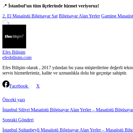
📍
İstanbul’un tüm ilçelerinde hizmet veriyoruz!
2. El Masaüstü Bilgisayar Sat
Bilgisayar Alan Yerler
Gaming Masaüst
-
Efes Bilişim
efesbilisim.com
Efes Bilişim olarak , 2017 yılından bu yana müşterilerine değerli tekn
servis hizmetlerimiz, kalite ve uzmanlıkla dolu bir geçmişe sahiptir.
Facebook
X
Continue
Reading
Önceki yazı
İstanbul Silivri Masaüstü Bilgisayar Alan Yerler – Masaüstü Bilgisaya
Sonraki Gönderi
İstanbul Sultanbeyli Masaüstü Bilgisayar Alan Yerler – Masaüstü Bilg