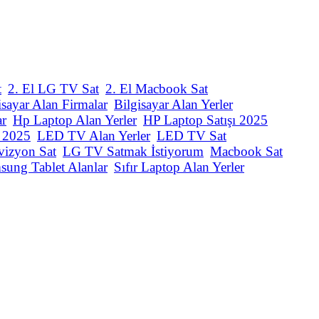
t
2. El LG TV Sat
2. El Macbook Sat
isayar Alan Firmalar
Bilgisayar Alan Yerler
ar
Hp Laptop Alan Yerler
HP Laptop Satışı 2025
ı 2025
LED TV Alan Yerler
LED TV Sat
vizyon Sat
LG TV Satmak İstiyorum
Macbook Sat
sung Tablet Alanlar
Sıfır Laptop Alan Yerler