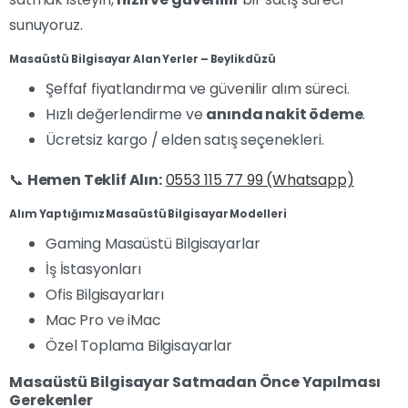
sunuyoruz.
Masaüstü Bilgisayar Alan Yerler – Beylikdüzü
Şeffaf fiyatlandırma ve güvenilir alım süreci.
Hızlı değerlendirme ve
anında nakit ödeme
.
Ücretsiz kargo / elden satış seçenekleri.
📞
Hemen Teklif Alın:
0553 115 77 99 (Whatsapp)
Alım Yaptığımız Masaüstü Bilgisayar Modelleri
Gaming Masaüstü Bilgisayarlar
İş İstasyonları
Ofis Bilgisayarları
Mac Pro ve iMac
Özel Toplama Bilgisayarlar
Masaüstü Bilgisayar Satmadan Önce Yapılması
Gerekenler