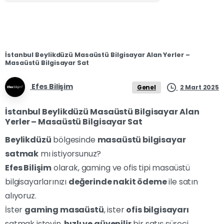
İstanbul Beylikdüzü Masaüstü Bilgisayar Alan Yerler –
Masaüstü Bilgisayar Sat
Efes Bilişim
2 Mart 2025
Genel
İstanbul Beylikdüzü Masaüstü Bilgisayar Alan
Yerler – Masaüstü Bilgisayar Sat
Beylikdüzü
bölgesinde
masaüstü bilgisayar
satmak
mı istiyorsunuz?
Efes Bilişim
olarak, gaming ve ofis tipi masaüstü
bilgisayarlarınızı
değerinde nakit ödeme
ile satın
alıyoruz.
İster
gaming masaüstü
, ister
ofis bilgisayarı
satmak isteyin,
hızlı ve güvenilir
bir satış süreci