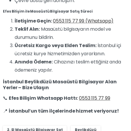
Çevre dostu geri dönüşüm.
Efes Bilişim ile Masaüstü Bilgisayar Satış Süreci
İletişime Geçin:
0553 115 77 99 (Whatsapp)
Teklif Alın:
Masaüstü bilgisayarın model ve
durumunu bildirin.
Ücretsiz Kargo veya Elden Teslim:
İstanbul içi
ücretsiz kurye hizmetimizden yararlanın.
Anında Ödeme:
Cihazınızı teslim ettiğiniz anda
ödemeniz yapılır.
İstanbul Beylikdüzü Masaüstü Bilgisayar Alan
Yerler – Bize Ulaşın
📞
Efes Bilişim Whatsapp Hattı:
0553 115 77 99
📍
İstanbul’un tüm ilçelerinde hizmet veriyoruz!
2. El Masaüstü Bilgisayar Sat
Beylikdüzü