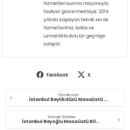
hizmetleri sunma misyonuyla
faaliyet göstermekteyiz. 2014
yılında başlayan teknik servis
hizmetlerimiz, kalite ve
uzmanlıkla dolu bir geçmişe
sahiptir.
Facebook
X
Önceki yazı
İstanbul Beylikdüzü Masaüstü Bilgisayar Alan Yerler – Masaüstü Bilgisayar Sat
Sonraki Gönderi
İstanbul Beyoğlu Masaüstü Bilgisayar Alan Yerler – Masaüstü Bilgisayar Sat