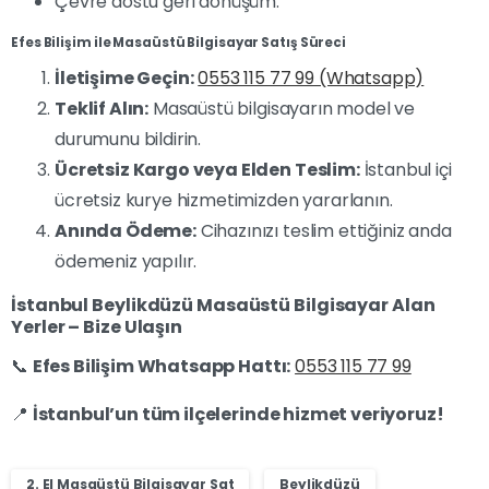
Çevre dostu geri dönüşüm.
Efes Bilişim ile Masaüstü Bilgisayar Satış Süreci
İletişime Geçin:
0553 115 77 99 (Whatsapp)
Teklif Alın:
Masaüstü bilgisayarın model ve
durumunu bildirin.
Ücretsiz Kargo veya Elden Teslim:
İstanbul içi
ücretsiz kurye hizmetimizden yararlanın.
Anında Ödeme:
Cihazınızı teslim ettiğiniz anda
ödemeniz yapılır.
İstanbul Beylikdüzü Masaüstü Bilgisayar Alan
Yerler – Bize Ulaşın
📞
Efes Bilişim Whatsapp Hattı:
0553 115 77 99
📍
İstanbul’un tüm ilçelerinde hizmet veriyoruz!
2. El Masaüstü Bilgisayar Sat
Beylikdüzü