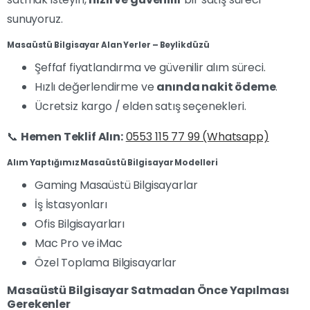
sunuyoruz.
Masaüstü Bilgisayar Alan Yerler – Beylikdüzü
Şeffaf fiyatlandırma ve güvenilir alım süreci.
Hızlı değerlendirme ve
anında nakit ödeme
.
Ücretsiz kargo / elden satış seçenekleri.
📞
Hemen Teklif Alın:
0553 115 77 99 (Whatsapp)
Alım Yaptığımız Masaüstü Bilgisayar Modelleri
Gaming Masaüstü Bilgisayarlar
İş İstasyonları
Ofis Bilgisayarları
Mac Pro ve iMac
Özel Toplama Bilgisayarlar
Masaüstü Bilgisayar Satmadan Önce Yapılması
Gerekenler