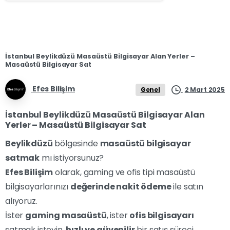
İstanbul Beylikdüzü Masaüstü Bilgisayar Alan Yerler –
Masaüstü Bilgisayar Sat
Efes Bilişim
2 Mart 2025
Genel
İstanbul Beylikdüzü Masaüstü Bilgisayar Alan
Yerler – Masaüstü Bilgisayar Sat
Beylikdüzü
bölgesinde
masaüstü bilgisayar
satmak
mı istiyorsunuz?
Efes Bilişim
olarak, gaming ve ofis tipi masaüstü
bilgisayarlarınızı
değerinde nakit ödeme
ile satın
alıyoruz.
İster
gaming masaüstü
, ister
ofis bilgisayarı
satmak isteyin,
hızlı ve güvenilir
bir satış süreci